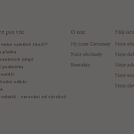
ce pro vás
O nás
Můj úč
My jsme Creammy
Moje ob
t nebo vyměnit zboží?
 platba
Naše obchody
Moje do
osobních údajů
Kontakty
Moje ad
 podmínky
soutěží
Moje oso
hodní odběr
Moje sl
e
roduktů - varování od výrobců