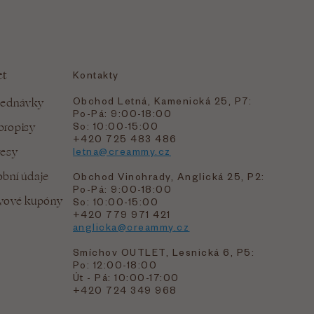
et
Kontakty
Obchod Letná, Kamenická 25, P7:
jednávky
Po-Pá: 9:00-18:00
bropisy
So: 10:00-15:00
+420 725 483 486
resy
letna@creammy.cz
bní údaje
Obchod Vinohrady, Anglická 25, P2:
Po-Pá: 9:00-18:00
evové kupóny
So: 10:00-15:00
+420 779 971 421
anglicka@creammy.cz
Smíchov OUTLET, Lesnická 6, P5:
Po: 12:00-18:00
Út - Pá: 10:00-17:00
+420 724 349 968