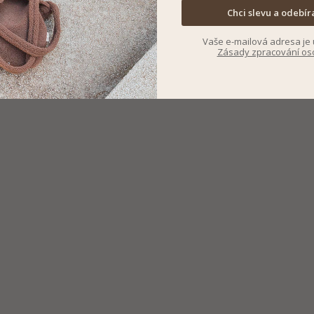
Chci slevu a odebír
Vaše e-mailová adresa je 
Zásady zpracování os