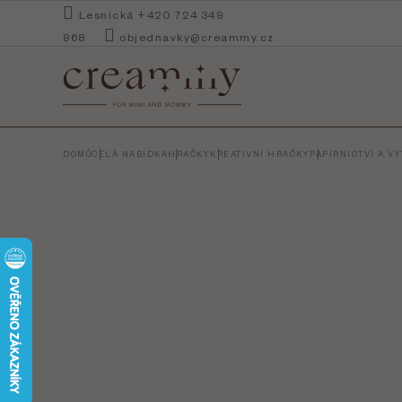
Přejít
Lesnická +420 724 349
na
968
objednavky@creammy.cz
obsah
DOMŮ
CELÁ NABÍDKA
HRAČKY
KREATIVNÍ HRAČKY
PAPÍRNICTVÍ A V