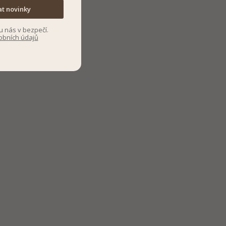
at novinky
u nás v bezpečí.
obních údajů