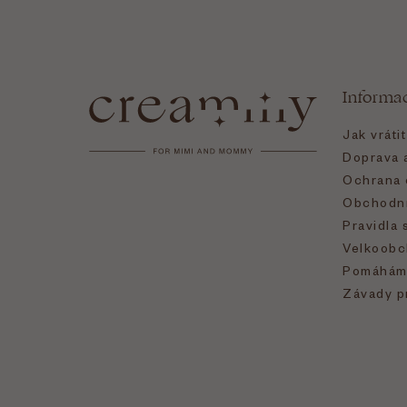
Z
á
Informa
p
Jak vráti
a
Doprava a
Ochrana 
t
Obchodní
Pravidla 
í
Velkoobc
Pomáhám
Závady p