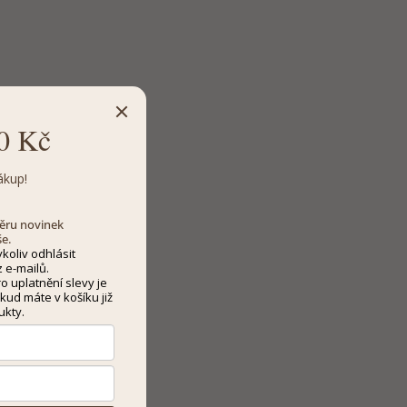
0 Kč
ákup!
dběru novinek
še.
koliv odhlásit
 e-mailů.
 uplatnění slevy je
kud máte v košíku již
ukty.