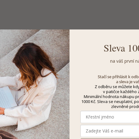
Sleva 10
na váš první n
Stačí se přihlásit k o
a sleva je va
Z odběru se můžete kdy
v patičce každého z
Minimální hodnota nákupu pro
1000 Kč. Sleva se neuplatní, po
zlevněné prod