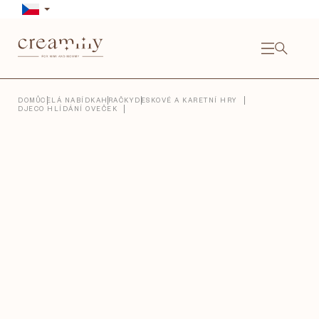
Přejít
na
obsah
NÁKU
KOŠÍ
Close
DOMŮ
CELÁ NABÍDKA
HRAČKY
DESKOVÉ A KARETNÍ HRY
DJECO HLÍDÁNÍ OVEČEK