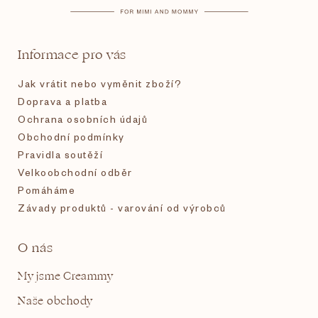
a
t
Informace pro vás
í
Jak vrátit nebo vyměnit zboží?
Doprava a platba
Ochrana osobních údajů
Obchodní podmínky
Pravidla soutěží
Velkoobchodní odběr
Pomáháme
Závady produktů - varování od výrobců
O nás
My jsme Creammy
Naše obchody