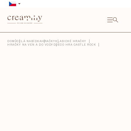
Přejít
na
obsah
NÁKU
KOŠÍ
Close
DOMŮ
CELÁ NABÍDKA
HRAČKY
KLASICKÉ HRAČKY
HRAČKY NA VEN A DO VODY
DJECO HRA CASTLE ROCK