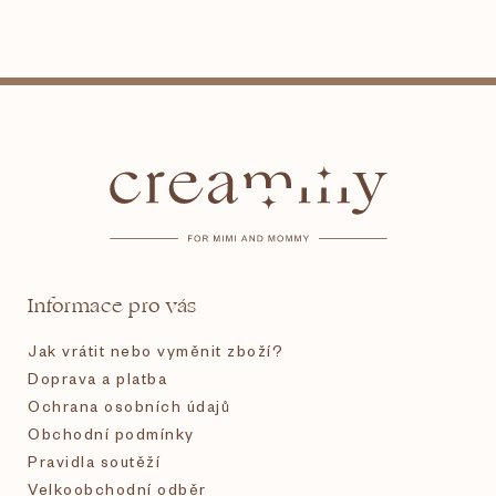
Z
á
p
a
t
Informace pro vás
í
Jak vrátit nebo vyměnit zboží?
Doprava a platba
Ochrana osobních údajů
Obchodní podmínky
Pravidla soutěží
Velkoobchodní odběr