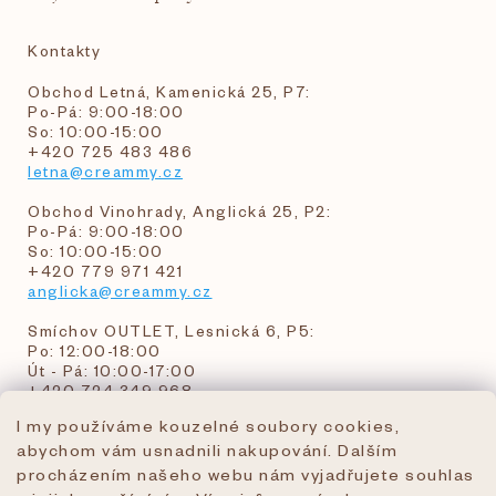
Kontakty
Obchod Letná, Kamenická 25, P7:
Po-Pá: 9:00-18:00
So: 10:00-15:00
+420 725 483 486
letna@creammy.cz
Obchod Vinohrady, Anglická 25, P2:
Po-Pá: 9:00-18:00
So: 10:00-15:00
+420 779 971 421
anglicka@creammy.cz
Smíchov OUTLET, Lesnická 6, P5:
Po: 12:00-18:00
Út - Pá: 10:00-17:00
+420 724 349 968
I my používáme kouzelné soubory cookies,
abychom vám usnadnili nakupování. Dalším
objednavky@creammy.cz
procházením našeho webu nám vyjadřujete souhlas
tel:+420 724 349 968