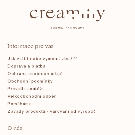
á
p
a
t
Informace pro vás
í
Jak vrátit nebo vyměnit zboží?
Doprava a platba
Ochrana osobních údajů
Obchodní podmínky
Pravidla soutěží
Velkoobchodní odběr
Pomáháme
Závady produktů - varování od výrobců
O nás