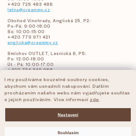
+420 725 483 486
letna@creammy.cz
Obchod Vinohrady, Anglická 25, P2:
Po-Pá: 9:00-18:00
So: 10:00-15:00
+420 779 971 421
anglicka@creammy.cz
Smíchov OUTLET, Lesnická 6, P5:
Po: 12:00-18:00
Út - Pá: 10:00-17:00
+420 724 349 968
I my používáme kouzelné soubory cookies,
abychom vám usnadnili nakupování. Dalším
objednavky@creammy.cz
procházením našeho webu nám vyjadřujete souhlas
tel:+420 724 349 968
s jejich používáním. Více informací
zde
.
Nastavení
Vytvořil Shoptet Premium
Souhlasím
Copyright 2026
creammy.cz
. Všechna práva