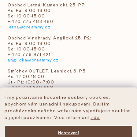
Obchod Letná, Kamenická 25, P7:
Po-Pá: 9:00-18:00
So: 10:00-15:00
+420 725 483 486
letna@creammy.cz
Obchod Vinohrady, Anglická 25, P2:
Po-Pá: 9:00-18:00
So: 10:00-15:00
+420 779 971 421
anglicka@creammy.cz
Smíchov OUTLET, Lesnická 6, P5:
Po: 12:00-18:00
Út - Pá: 10:00-17:00
+420 724 349 968
I my používáme kouzelné soubory cookies,
abychom vám usnadnili nakupování. Dalším
objednavky@creammy.cz
procházením našeho webu nám vyjadřujete souhlas
tel:+420 724 349 968
s jejich používáním. Více informací
zde
.
Nastavení