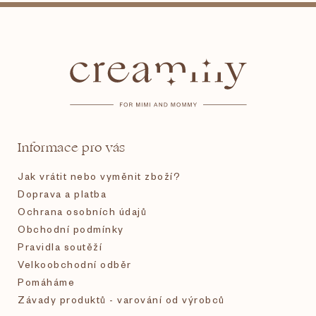
Z
á
p
a
t
Informace pro vás
í
Jak vrátit nebo vyměnit zboží?
Doprava a platba
Ochrana osobních údajů
Obchodní podmínky
Pravidla soutěží
Velkoobchodní odběr
Pomáháme
Závady produktů - varování od výrobců