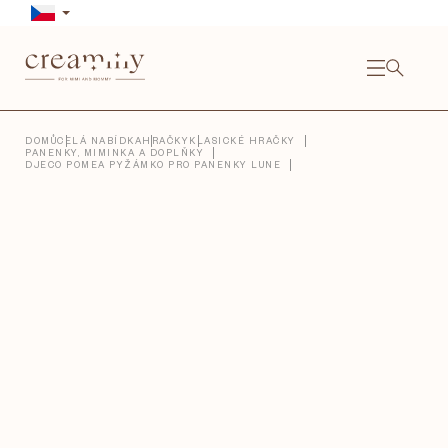
Přejít
na
obsah
NÁKU
KOŠÍ
Close
DOMŮ
CELÁ NABÍDKA
HRAČKY
KLASICKÉ HRAČKY
PANENKY, MIMINKA A DOPLŇKY
DJECO POMEA PYŽÁMKO PRO PANENKY LUNE