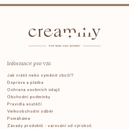
Z
á
p
a
t
Informace pro vás
í
Jak vrátit nebo vyměnit zboží?
Doprava a platba
Ochrana osobních údajů
Obchodní podmínky
Pravidla soutěží
Velkoobchodní odběr
Pomáháme
Závady produktů - varování od výrobců