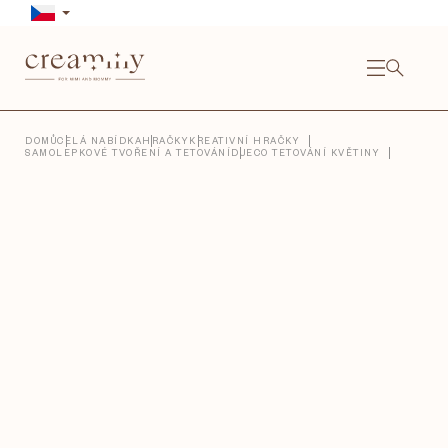
Přejít
na
obsah
NÁKU
KOŠÍ
Close
DOMŮ
CELÁ NABÍDKA
HRAČKY
KREATIVNÍ HRAČKY
SAMOLEPKOVÉ TVOŘENÍ A TETOVÁNÍ
DJECO TETOVÁNÍ KVĚTINY