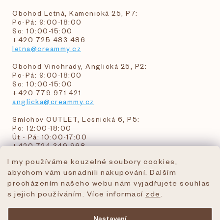
Obchod Letná, Kamenická 25, P7:
Po-Pá: 9:00-18:00
So: 10:00-15:00
+420 725 483 486
letna@creammy.cz
Obchod Vinohrady, Anglická 25, P2:
Po-Pá: 9:00-18:00
So: 10:00-15:00
+420 779 971 421
anglicka@creammy.cz
Smíchov OUTLET, Lesnická 6, P5:
Po: 12:00-18:00
Út - Pá: 10:00-17:00
+420 724 349 968
I my používáme kouzelné soubory cookies,
abychom vám usnadnili nakupování. Dalším
objednavky@creammy.cz
procházením našeho webu nám vyjadřujete souhlas
tel:+420 724 349 968
s jejich používáním. Více informací
zde
.
Nastavení