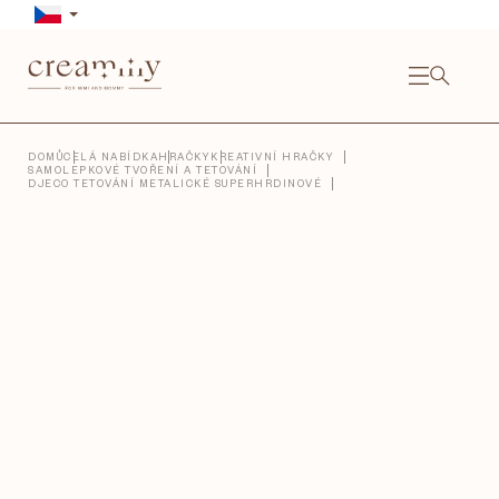
Přejít
na
obsah
NÁKU
KOŠÍ
Close
DOMŮ
CELÁ NABÍDKA
HRAČKY
KREATIVNÍ HRAČKY
SAMOLEPKOVÉ TVOŘENÍ A TETOVÁNÍ
DJECO TETOVÁNÍ METALICKÉ SUPERHRDINOVÉ