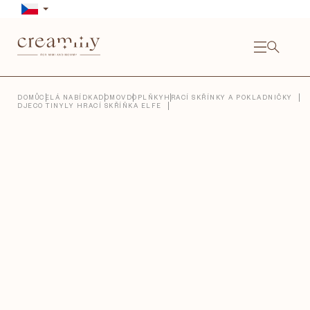
Přejít
na
obsah
NÁKU
KOŠÍ
Close
DOMŮ
CELÁ NABÍDKA
DOMOV
DOPLŇKY
HRACÍ SKŘÍNKY A POKLADNIČKY
DJECO TINYLY HRACÍ SKŘÍŇKA ELFE