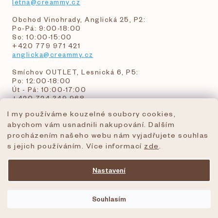
letna@creammy.cz
Obchod Vinohrady, Anglická 25, P2:
Po-Pá: 9:00-18:00
So: 10:00-15:00
+420 779 971 421
anglicka@creammy.cz
Smíchov OUTLET, Lesnická 6, P5:
Po: 12:00-18:00
Út - Pá: 10:00-17:00
+420 724 349 968
I my používáme kouzelné soubory cookies,
abychom vám usnadnili nakupování. Dalším
objednavky@creammy.cz
procházením našeho webu nám vyjadřujete souhlas
tel:+420 724 349 968
s jejich používáním. Více informací
zde
.
Nastavení
Vytvořil Shoptet Premium
Souhlasím
Copyright 2026
creammy.cz
. Všechna práva
vyhrazena.
Upravit nastavení cookies