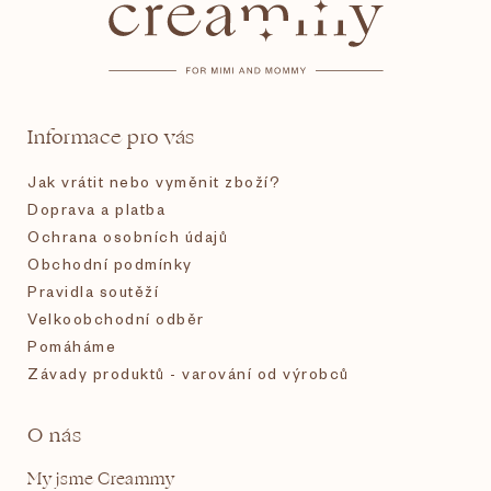
p
a
t
Informace pro vás
í
Jak vrátit nebo vyměnit zboží?
Doprava a platba
Ochrana osobních údajů
Obchodní podmínky
Pravidla soutěží
Velkoobchodní odběr
Pomáháme
Závady produktů - varování od výrobců
O nás
My jsme Creammy