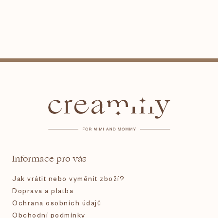
Z
á
p
a
t
Informace pro vás
í
Jak vrátit nebo vyměnit zboží?
Doprava a platba
Ochrana osobních údajů
Obchodní podmínky