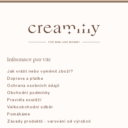
Z
á
p
a
t
Informace pro vás
í
Jak vrátit nebo vyměnit zboží?
Doprava a platba
Ochrana osobních údajů
Obchodní podmínky
Pravidla soutěží
Velkoobchodní odběr
Pomáháme
Závady produktů - varování od výrobců