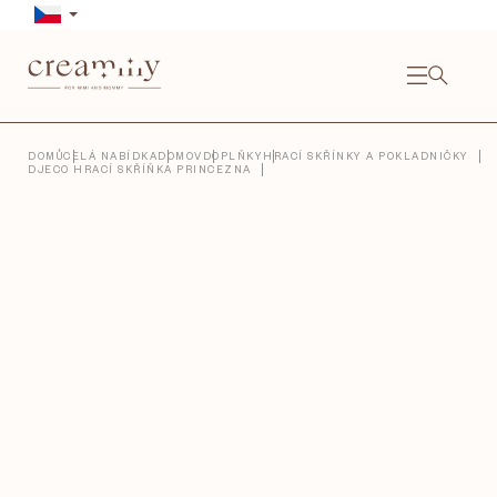
Přejít
na
obsah
NÁKU
KOŠÍ
Close
DOMŮ
CELÁ NABÍDKA
DOMOV
DOPLŇKY
HRACÍ SKŘÍNKY A POKLADNIČKY
DJECO HRACÍ SKŘÍŇKA PRINCEZNA