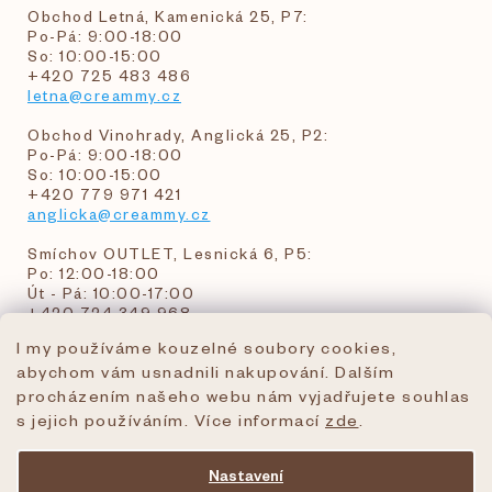
Obchod Letná, Kamenická 25, P7:
Po-Pá: 9:00-18:00
So: 10:00-15:00
+420 725 483 486
letna@creammy.cz
Obchod Vinohrady, Anglická 25, P2:
Po-Pá: 9:00-18:00
So: 10:00-15:00
+420 779 971 421
anglicka@creammy.cz
Smíchov OUTLET, Lesnická 6, P5:
Po: 12:00-18:00
Út - Pá: 10:00-17:00
+420 724 349 968
I my používáme kouzelné soubory cookies,
abychom vám usnadnili nakupování. Dalším
objednavky@creammy.cz
procházením našeho webu nám vyjadřujete souhlas
tel:+420 724 349 968
s jejich používáním. Více informací
zde
.
Nastavení