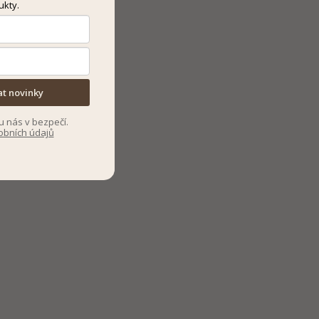
ukty.
at novinky
u nás v bezpečí.
obních údajů