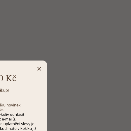
0 Kč
ákup!
dběru novinek
še.
koliv odhlásit
 e-mailů.
 uplatnění slevy je
kud máte v košíku již