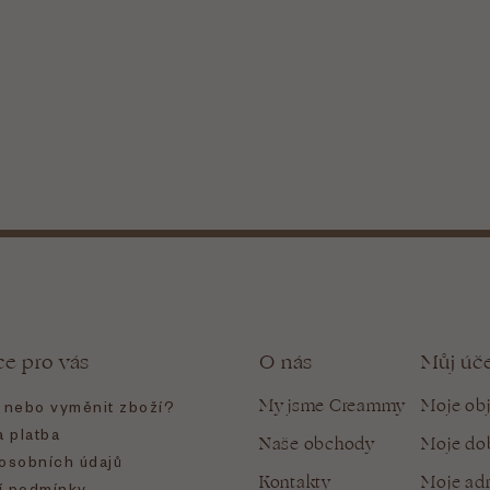
ce pro vás
O nás
Můj úč
My jsme Creammy
Moje ob
t nebo vyměnit zboží?
 platba
Naše obchody
Moje do
osobních údajů
Kontakty
Moje ad
 podmínky