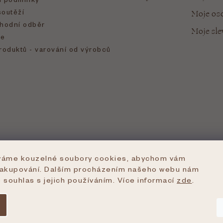
soutěží
Moje oso
hodní odběr
Moje sl
e
roduktů - varování od výrobců
íváme kouzelné soubory cookies, abychom vám
nakupování. Dalším procházením našeho webu nám
e souhlas s jejich používáním. Více informací
zde
.
azena.
Upravit nastavení cookies