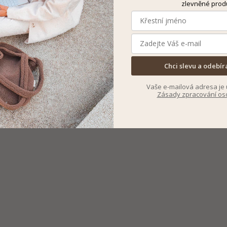
zlevněné prod
Chci slevu a odebír
Vaše e-mailová adresa je 
Zásady zpracování os