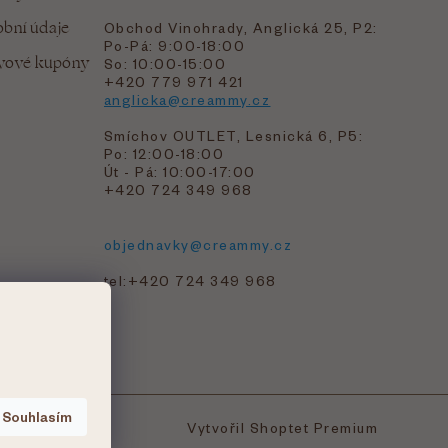
bní údaje
Obchod Vinohrady, Anglická 25, P2:
Po-Pá: 9:00-18:00
evové kupóny
So: 10:00-15:00
+420 779 971 421
anglicka@creammy.cz
Smíchov OUTLET, Lesnická 6, P5:
Po: 12:00-18:00
Út - Pá: 10:00-17:00
+420 724 349 968
objednavky@creammy.cz
tel:+420 724 349 968
Souhlasím
Vytvořil Shoptet Premium