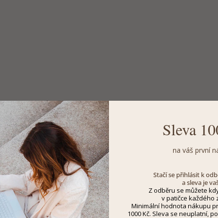
Sleva 10
na váš první n
Stačí se přihlásit k o
a sleva je va
Z odběru se můžete kdy
v patičce každého z
Minimální hodnota nákupu pro
1000 Kč. Sleva se neuplatní, po