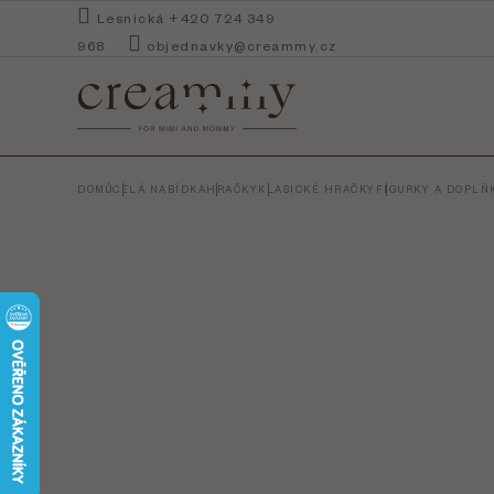
Přejít
Lesnická +420 724 349
na
968
objednavky@creammy.cz
obsah
DOMŮ
CELÁ NABÍDKA
HRAČKY
KLASICKÉ HRAČKY
FIGURKY A DOPLŇ