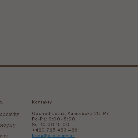
et
Kontakty
Obchod Letná, Kamenická 25, P7:
jednávky
Po-Pá: 9:00-18:00
bropisy
So: 10:00-15:00
+420 725 483 486
resy
letna@creammy.cz