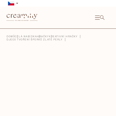
Přejít
na
obsah
NÁKU
KOŠÍ
Close
DOMŮ
CELÁ NABÍDKA
HRAČKY
KREATIVNÍ HRAČKY
DJECO TVOŘENÍ ŠPERKŮ ZLATÉ PERLY