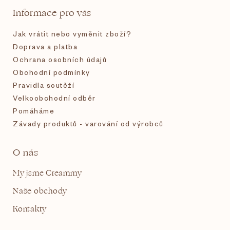
t
Informace pro vás
í
Jak vrátit nebo vyměnit zboží?
Doprava a platba
Ochrana osobních údajů
Obchodní podmínky
Pravidla soutěží
Velkoobchodní odběr
Pomáháme
Závady produktů - varování od výrobců
O nás
My jsme Creammy
Naše obchody
Kontakty