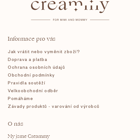
p
a
t
Informace pro vás
í
Jak vrátit nebo vyměnit zboží?
Doprava a platba
Ochrana osobních údajů
Obchodní podmínky
Pravidla soutěží
Velkoobchodní odběr
Pomáháme
Závady produktů - varování od výrobců
O nás
My jsme Creammy