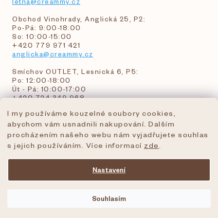
letna@creammy.cz
Obchod Vinohrady, Anglická 25, P2:
Po-Pá: 9:00-18:00
So: 10:00-15:00
+420 779 971 421
anglicka@creammy.cz
Smíchov OUTLET, Lesnická 6, P5:
Po: 12:00-18:00
Út - Pá: 10:00-17:00
+420 724 349 968
I my používáme kouzelné soubory cookies,
abychom vám usnadnili nakupování. Dalším
objednavky@creammy.cz
procházením našeho webu nám vyjadřujete souhlas
tel:+420 724 349 968
s jejich používáním. Více informací
zde
.
Nastavení
Vytvořil Shoptet Premium
Souhlasím
Copyright 2026
creammy.cz
. Všechna práva
vyhrazena.
Upravit nastavení cookies