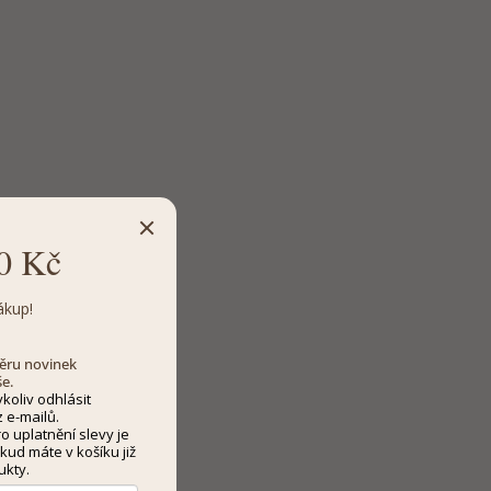
0 Kč
ákup!
dběru novinek
še.
koliv odhlásit
 e-mailů.
 uplatnění slevy je
kud máte v košíku již
ukty.