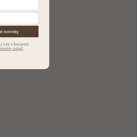
at novinky
u nás v bezpečí.
obních údajů