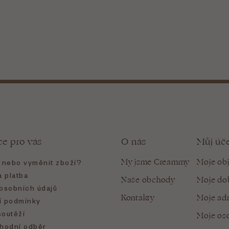
ce pro vás
O nás
Můj úč
My jsme Creammy
Moje ob
t nebo vyměnit zboží?
 platba
Naše obchody
Moje do
osobních údajů
Kontakty
Moje ad
 podmínky
soutěží
Moje oso
hodní odběr