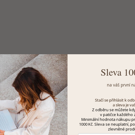
Sleva 10
na váš první n
Stačí se přihlásit k o
a sleva je va
Z odběru se můžete kdy
v patičce každého z
Minimální hodnota nákupu pro
1000 Kč. Sleva se neuplatní, po
zlevněné prod