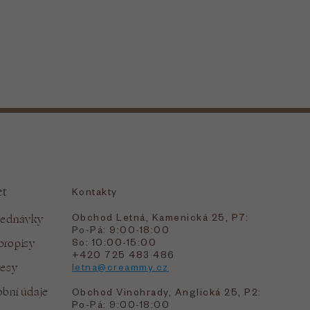
et
Kontakty
Obchod Letná, Kamenická 25, P7:
jednávky
Po-Pá: 9:00-18:00
bropisy
So: 10:00-15:00
+420 725 483 486
resy
letna@creammy.cz
bní údaje
Obchod Vinohrady, Anglická 25, P2:
Po-Pá: 9:00-18:00