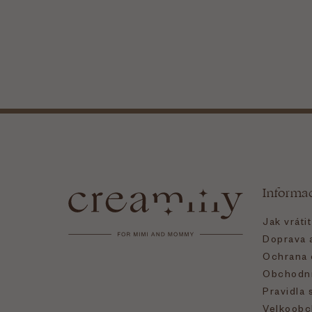
Z
á
Informa
p
Jak vráti
a
Doprava a
Ochrana 
t
Obchodní
Pravidla 
Velkoobc