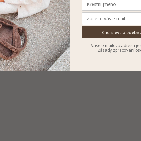
Chci slevu a odebír
Vaše e-mailová adresa je 
Zásady zpracování os