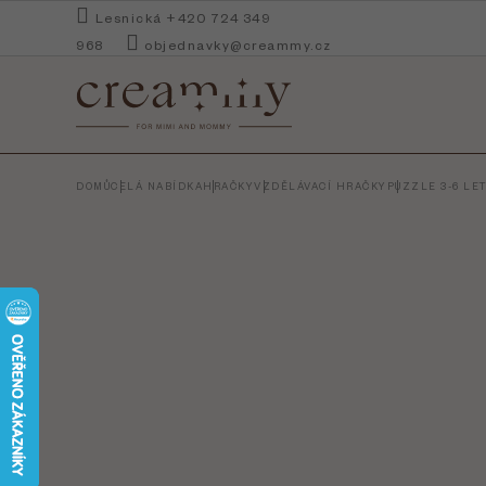
Přejít
Lesnická +420 724 349
na
968
objednavky@creammy.cz
obsah
DOMŮ
CELÁ NABÍDKA
HRAČKY
VZDĚLÁVACÍ HRAČKY
PUZZLE 3-6 LE