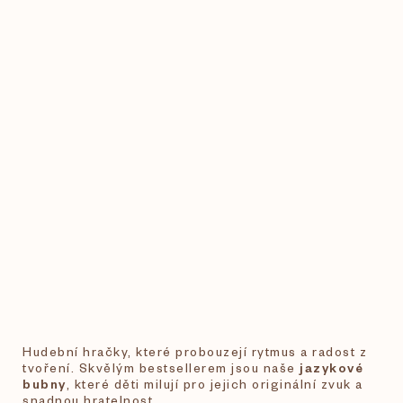
Hudební hračky, které probouzejí rytmus a radost z
tvoření. Skvělým bestsellerem jsou naše
jazykové
bubny
, které děti milují pro jejich originální zvuk a
snadnou hratelnost.