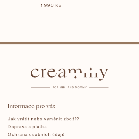
1 990 Kč
Z
á
p
a
t
Informace pro vás
í
Jak vrátit nebo vyměnit zboží?
Doprava a platba
Ochrana osobních údajů