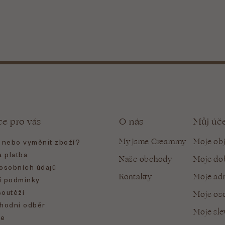
ce pro vás
O nás
Můj úč
My jsme Creammy
Moje ob
t nebo vyměnit zboží?
 platba
Naše obchody
Moje do
osobních údajů
Kontakty
Moje ad
 podmínky
soutěží
Moje oso
hodní odběr
Moje sl
e