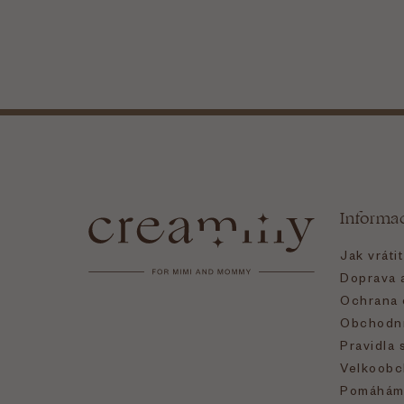
Z
á
Informa
p
Jak vráti
a
Doprava a
Ochrana 
t
Obchodní
Pravidla 
í
Velkoobc
Pomáhám