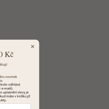
0 Kč
ákup!
dběru novinek
še.
koliv odhlásit
 e-mailů.
 uplatnění slevy je
kud máte v košíku již
ukty.