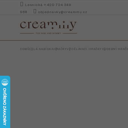
Přejít
Lesnická +420 724 349
na
968
objednavky@creammy.cz
obsah
DOMŮ
CELÁ NABÍDKA
HRAČKY
VZDĚLÁVACÍ HRAČKY
HUDEBNÍ HRAČ