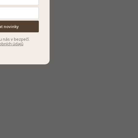
at novinky
u nás v bezpečí.
obních údajů