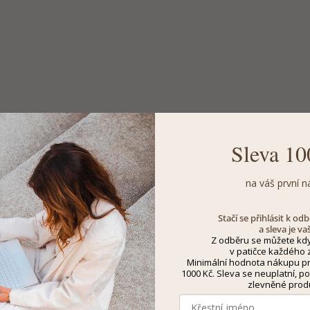
Sleva 10
na váš první n
Stačí se přihlásit k o
a sleva je va
Z odběru se můžete kdy
v patičce každého z
Minimální hodnota nákupu pro
1000 Kč. Sleva se neuplatní, po
zlevněné prod