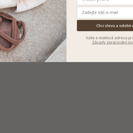
Chci slevu a odebír
Vaše e-mailová adresa je 
Zásady zpracování os