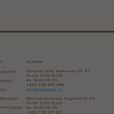
et
Kontakty
Obchod Letná, Kamenická 25, P7:
jednávky
Po-Pá: 9:00-18:00
bropisy
So: 10:00-15:00
+420 725 483 486
resy
letna@creammy.cz
bní údaje
Obchod Vinohrady, Anglická 25, P2:
Po-Pá: 9:00-18:00
evové kupóny
So: 10:00-15:00
+420 779 971 421