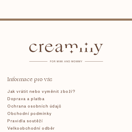
Z
á
p
a
t
Informace pro vás
í
Jak vrátit nebo vyměnit zboží?
Doprava a platba
Ochrana osobních údajů
Obchodní podmínky
Pravidla soutěží
Velkoobchodní odběr