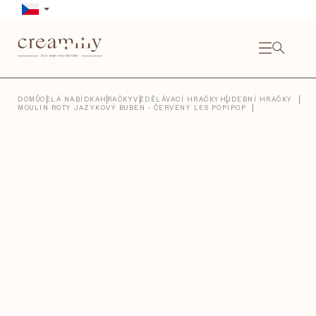
Přejít
na
obsah
NÁKU
KOŠÍ
Close
DOMŮ
CELÁ NABÍDKA
HRAČKY
VZDĚLÁVACÍ HRAČKY
HUDEBNÍ HRAČKY
MOULIN ROTY JAZYKOVÝ BUBEN - ČERVENÝ LES POPIPOP