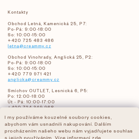
Kontakty
Obchod Letná, Kamenická 25, P7:
Po-Pá: 9:00-18:00
So: 10:00-15:00
+420 725 483 486
letna@creammy.cz
Obchod Vinohrady, Anglická 25, P2:
Po-Pá: 9:00-18:00
So: 10:00-15:00
+420 779 971 421
anglicka@creammy.cz
Smíchov OUTLET, Lesnická 6, P5:
Po: 12:00-18:00
Út - Pá: 10:00-17:00
+420 724 349 968
I my používáme kouzelné soubory cookies,
abychom vám usnadnili nakupování. Dalším
objednavky@creammy.cz
procházením našeho webu nám vyjadřujete souhlas
tel:+420 724 349 968
s jejich používáním. Více informací
zde
.