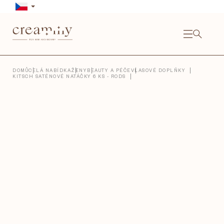
Přejít
na
obsah
NÁKU
KOŠÍ
Close
DOMŮ
CELÁ NABÍDKA
ŽENY
BEAUTY A PÉČE
VLASOVÉ DOPLŇKY
KITSCH SATÉNOVÉ NATÁČKY 6 KS - RODS