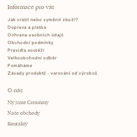
t
Informace pro vás
í
Jak vrátit nebo vyměnit zboží?
Doprava a platba
Ochrana osobních údajů
Obchodní podmínky
Pravidla soutěží
Velkoobchodní odběr
Pomáháme
Závady produktů - varování od výrobců
O nás
My jsme Creammy
Naše obchody
Kontakty