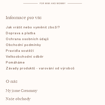
a
t
Informace pro vás
í
Jak vrátit nebo vyměnit zboží?
Doprava a platba
Ochrana osobních údajů
Obchodní podmínky
Pravidla soutěží
Velkoobchodní odběr
Pomáháme
Závady produktů - varování od výrobců
O nás
My jsme Creammy
Naše obchody