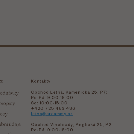
et
Kontakty
Obchod Letná, Kamenická 25, P7:
jednávky
Po-Pá: 9:00-18:00
bropisy
So: 10:00-15:00
+420 725 483 486
resy
letna@creammy.cz
bní údaje
Obchod Vinohrady, Anglická 25, P2:
Po-Pá: 9:00-18:00