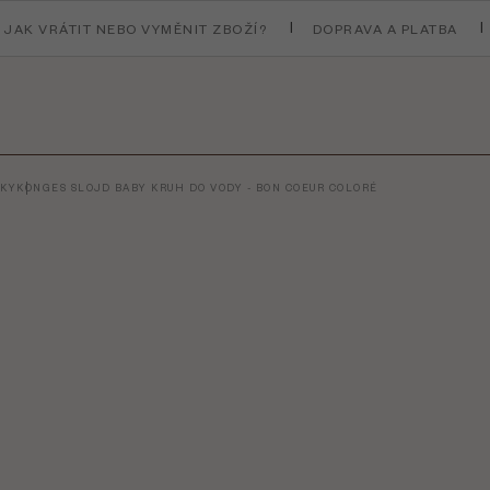
JAK VRÁTIT NEBO VYMĚNIT ZBOŽÍ?
DOPRAVA A PLATBA
VKY
KONGES SLOJD BABY KRUH DO VODY - BON COEUR COLORÉ