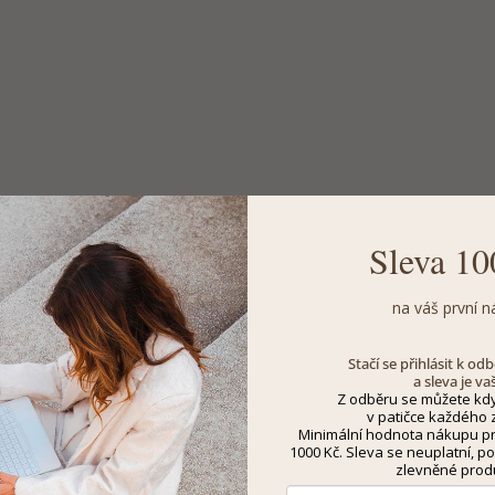
Sleva 10
na váš první n
Stačí se přihlásit k o
a sleva je va
Z odběru se můžete kdy
v patičce každého z
Minimální hodnota nákupu pro
1000 Kč. Sleva se neuplatní, po
zlevněné prod