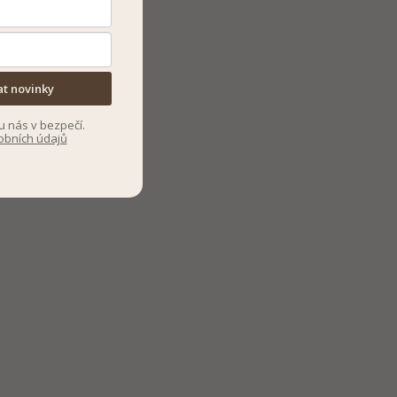
at novinky
u nás v bezpečí.
obních údajů