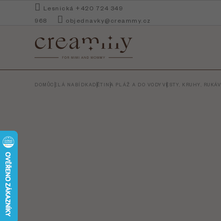
Přejít
Lesnická +420 724 349
na
968
objednavky@creammy.cz
obsah
DOMŮ
CELÁ NABÍDKA
DĚTI
NA PLÁŽ A DO VODY
VESTY, KRUHY, RUKÁ