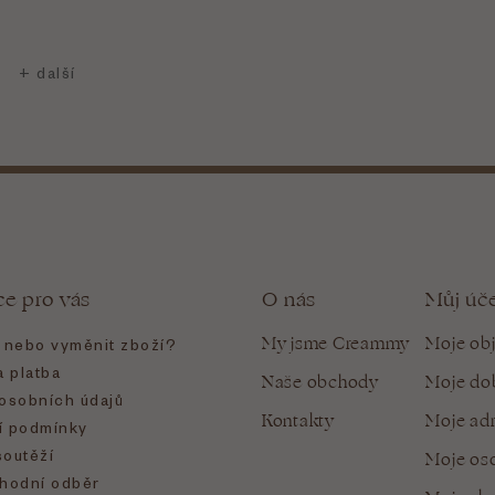
ce pro vás
O nás
Můj úč
My jsme Creammy
Moje ob
t nebo vyměnit zboží?
 platba
Naše obchody
Moje do
osobních údajů
Kontakty
Moje ad
 podmínky
soutěží
Moje oso
hodní odběr