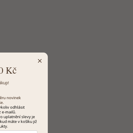
0 Kč
ákup!
dběru novinek
še.
koliv odhlásit
 e-mailů.
 uplatnění slevy je
kud máte v košíku již
ukty.