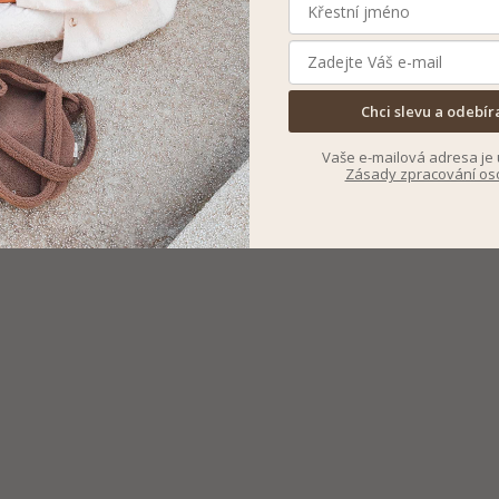
Chci slevu a odebír
Vaše e-mailová adresa je 
Zásady zpracování os