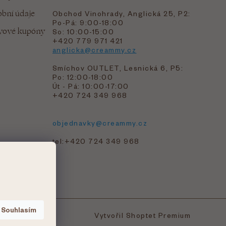
bní údaje
Obchod Vinohrady, Anglická 25, P2:
Po-Pá: 9:00-18:00
evové kupóny
So: 10:00-15:00
+420 779 971 421
anglicka@creammy.cz
Smíchov OUTLET, Lesnická 6, P5:
Po: 12:00-18:00
Út - Pá: 10:00-17:00
+420 724 349 968
objednavky@creammy.cz
tel:+420 724 349 968
Souhlasím
Vytvořil Shoptet Premium