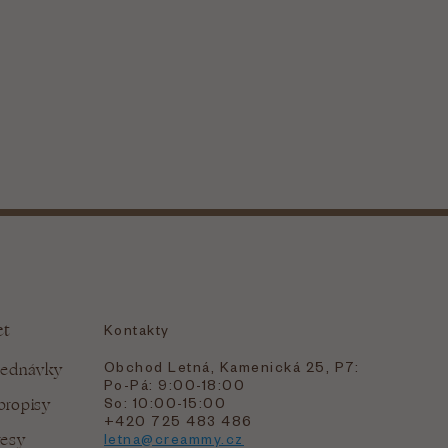
et
Kontakty
Obchod Letná, Kamenická 25, P7:
jednávky
Po-Pá: 9:00-18:00
bropisy
So: 10:00-15:00
+420 725 483 486
resy
letna@creammy.cz