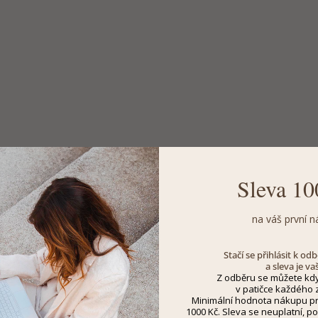
Sleva 10
na váš první n
Stačí se přihlásit k o
a sleva je va
Z odběru se můžete kdy
v patičce každého z
Minimální hodnota nákupu pro
1000 Kč. Sleva se neuplatní, po