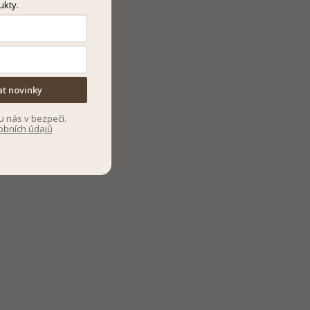
ukty.
at novinky
u nás v bezpečí.
obních údajů