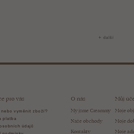
ce pro vás
O nás
Můj úč
My jsme Creammy
Moje ob
t nebo vyměnit zboží?
 platba
Naše obchody
Moje do
osobních údajů
Kontakty
Moje ad
 podmínky