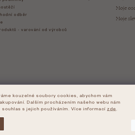
soutěží
Moje oso
hodní odběr
Moje sl
e
roduktů - varování od výrobců
íváme kouzelné soubory cookies, abychom vám
nakupování. Dalším procházením našeho webu nám
e souhlas s jejich používáním. Více informací
zde
.
azena.
Upravit nastavení cookies