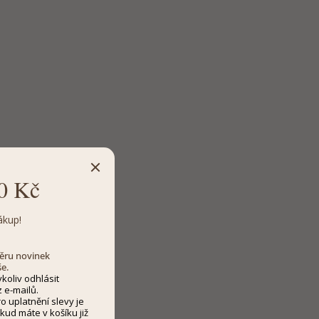
0 Kč
ákup!
dběru novinek
še.
koliv odhlásit
 e-mailů.
 uplatnění slevy je
kud máte v košíku již