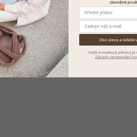
zlevněné prod
Chci slevu a odebír
Vaše e-mailová adresa je 
Zásady zpracování os