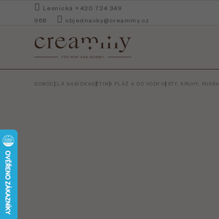
Přejít
Lesnická +420 724 349
na
968
objednavky@creammy.cz
obsah
DOMŮ
CELÁ NABÍDKA
DĚTI
NA PLÁŽ A DO VODY
VESTY, KRUHY, RUKÁ