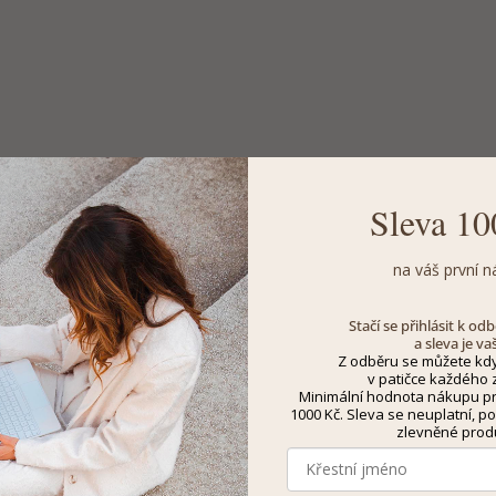
Sleva 10
na váš první n
Stačí se přihlásit k o
a sleva je va
Z odběru se můžete kdy
v patičce každého z
Minimální hodnota nákupu pro
1000 Kč. Sleva se neuplatní, po
zlevněné prod