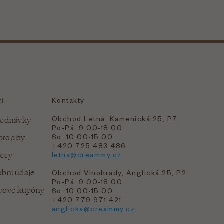
et
Kontakty
Obchod Letná, Kamenická 25, P7:
jednávky
Po-Pá: 9:00-18:00
bropisy
So: 10:00-15:00
+420 725 483 486
resy
letna@creammy.cz
bní údaje
Obchod Vinohrady, Anglická 25, P2:
Po-Pá: 9:00-18:00
evové kupóny
So: 10:00-15:00
+420 779 971 421
anglicka@creammy.cz