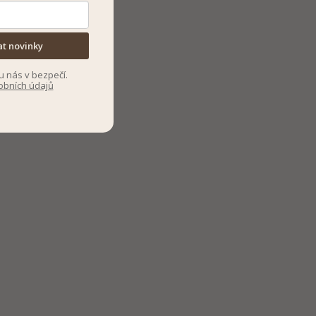
at novinky
u nás v bezpečí.
obních údajů