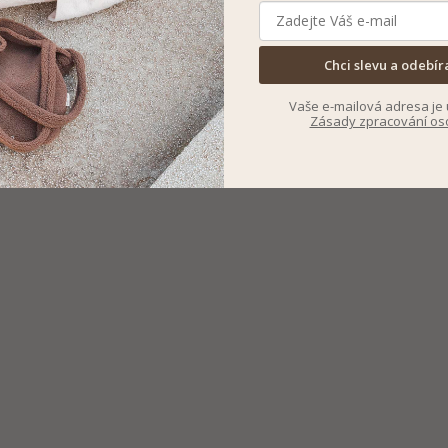
Chci slevu a odebír
Vaše e-mailová adresa je 
Zásady zpracování os