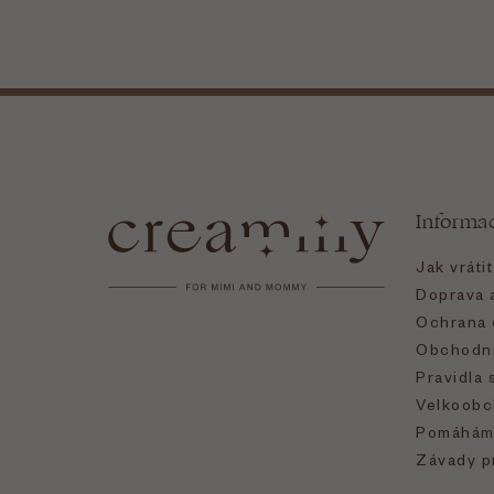
Z
á
Informa
p
Jak vráti
a
Doprava a
Ochrana 
t
Obchodní
Pravidla 
í
Velkoobc
Pomáhám
Závady p