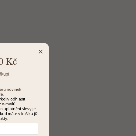
0 Kč
ákup!
dběru novinek
še.
koliv odhlásit
 e-mailů.
 uplatnění slevy je
kud máte v košíku již
ukty.