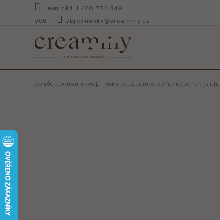
Přejít
Lesnická +420 724 349
na
968
objednavky@creammy.cz
obsah
DOMŮ
CELÁ NABÍDKA
DĚTI
MIMI OBLEČENÍ A DOPLŇKY
DOPLŇKY
LIE