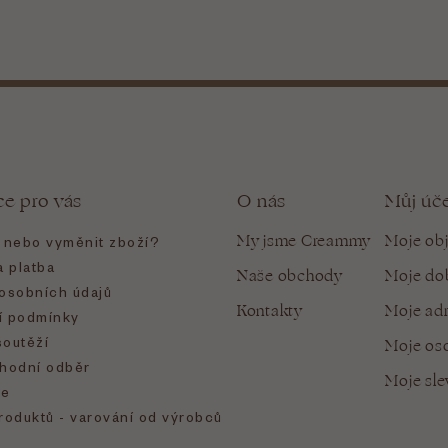
ce pro vás
O nás
Můj úč
My jsme Creammy
Moje ob
t nebo vyměnit zboží?
 platba
Naše obchody
Moje do
osobních údajů
Kontakty
Moje ad
 podmínky
soutěží
Moje oso
hodní odběr
Moje sl
e
roduktů - varování od výrobců