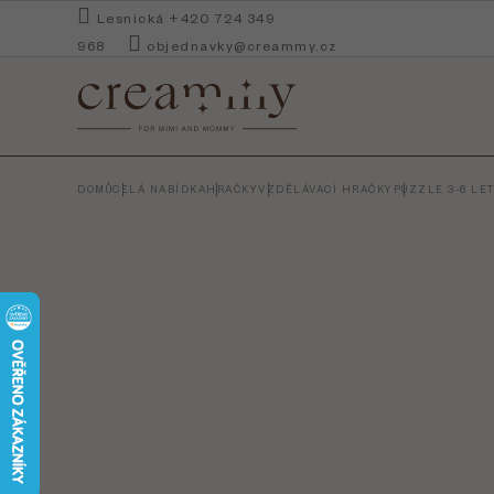
Přejít
Lesnická +420 724 349
na
968
objednavky@creammy.cz
obsah
DOMŮ
CELÁ NABÍDKA
HRAČKY
VZDĚLÁVACÍ HRAČKY
PUZZLE 3-6 LE