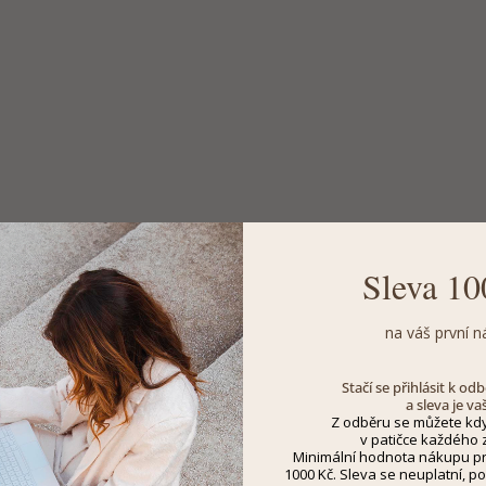
Sleva 10
na váš první n
Stačí se přihlásit k o
a sleva je va
Z odběru se můžete kdy
v patičce každého z
Minimální hodnota nákupu pro
1000 Kč. Sleva se neuplatní, po