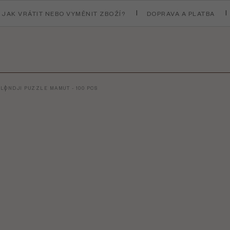
JAK VRÁTIT NEBO VYMĚNIT ZBOŽÍ?
DOPRAVA A PLATBA
T
LONDJI PUZZLE MAMUT - 100 PCS