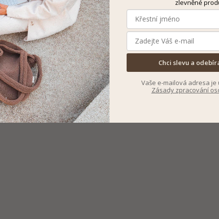
zlevněné prod
Chci slevu a odebír
Vaše e-mailová adresa je 
Zásady zpracování os