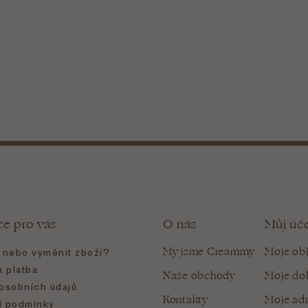
ce pro vás
O nás
Můj úč
My jsme Creammy
Moje ob
t nebo vyměnit zboží?
 platba
Naše obchody
Moje do
osobních údajů
Kontakty
Moje ad
 podmínky