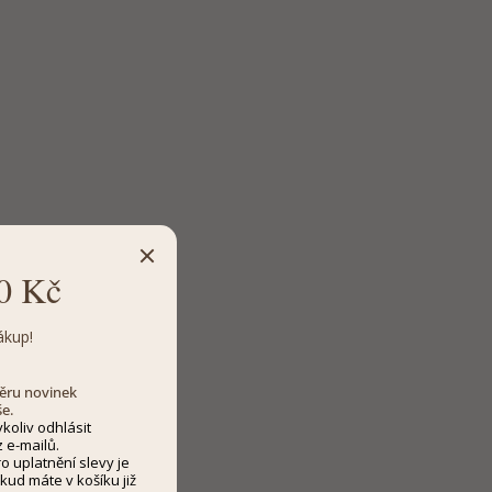
0 Kč
ákup!
dběru novinek
še.
koliv odhlásit
 e-mailů.
 uplatnění slevy je
kud máte v košíku již