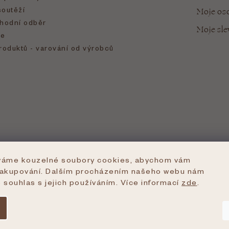
soutěží
Moje oso
hodní odběr
Moje sl
e
roduktů - varování od výrobců
íváme kouzelné soubory cookies, abychom vám
nakupování. Dalším procházením našeho webu nám
e souhlas s jejich používáním. Více informací
zde
.
azena.
Upravit nastavení cookies