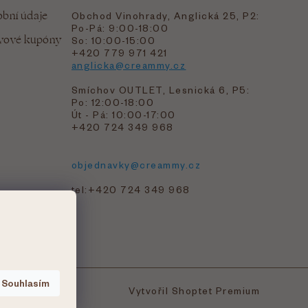
bní údaje
Obchod Vinohrady, Anglická 25, P2:
Po-Pá: 9:00-18:00
evové kupóny
So: 10:00-15:00
+420 779 971 421
anglicka@creammy.cz
Smíchov OUTLET, Lesnická 6, P5:
Po: 12:00-18:00
Út - Pá: 10:00-17:00
+420 724 349 968
objednavky@creammy.cz
tel:+420 724 349 968
Souhlasím
Vytvořil Shoptet Premium