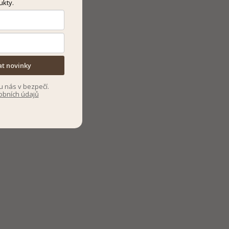
ukty.
at novinky
u nás v bezpečí.
obních údajů