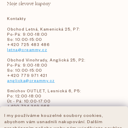
Moje slevové kupóny
Kontakty
Obchod Letná, Kamenická 25, P7:
Po-Pá: 9:00-18:00
So: 10:00-15:00
+420 725 483 486
letna@creammy.cz
Obchod Vinohrady, Anglická 25, P2:
Po-Pá: 9:00-18:00
So: 10:00-15:00
+420 779 971 421
anglicka@creammy.cz
Smíchov OUTLET, Lesnická 6, P5:
Po: 12:00-18:00
Út - Pá: 10:00-17:00
+420 724 349 968
I my používáme kouzelné soubory cookies,
abychom vám usnadnili nakupování. Dalším
objednavky@creammy.cz
procházením našeho webu nám vyjadřujete souhlas