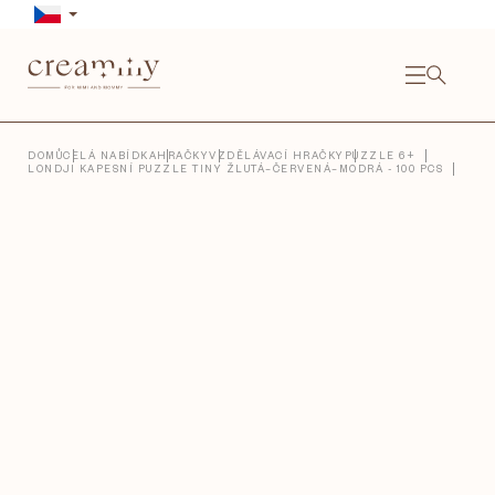
Přejít
na
obsah
NÁKU
KOŠÍ
Close
DOMŮ
CELÁ NABÍDKA
HRAČKY
VZDĚLÁVACÍ HRAČKY
PUZZLE 6+
LONDJI KAPESNÍ PUZZLE TINY ŽLUTÁ–ČERVENÁ–MODRÁ - 100 PCS