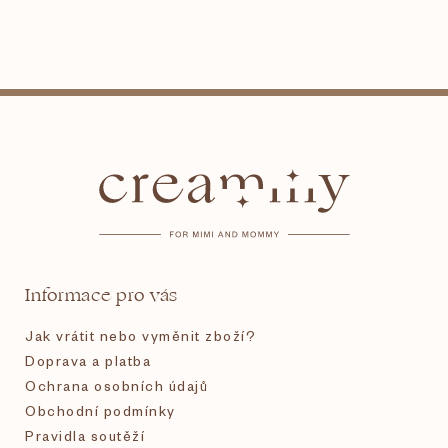
Z
á
p
a
t
Informace pro vás
í
Jak vrátit nebo vyměnit zboží?
Doprava a platba
Ochrana osobních údajů
Obchodní podmínky
Pravidla soutěží