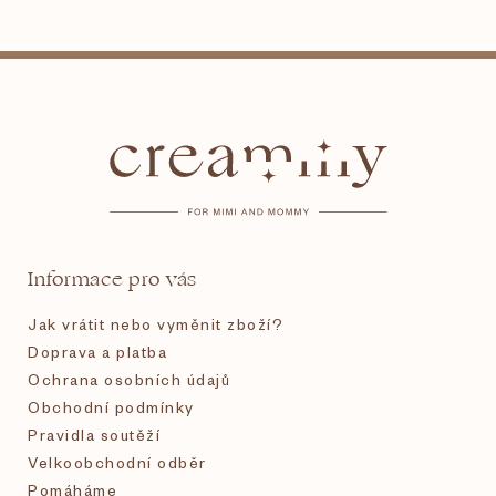
Z
á
p
a
t
Informace pro vás
í
Jak vrátit nebo vyměnit zboží?
Doprava a platba
Ochrana osobních údajů
Obchodní podmínky
Pravidla soutěží
Velkoobchodní odběr
Pomáháme