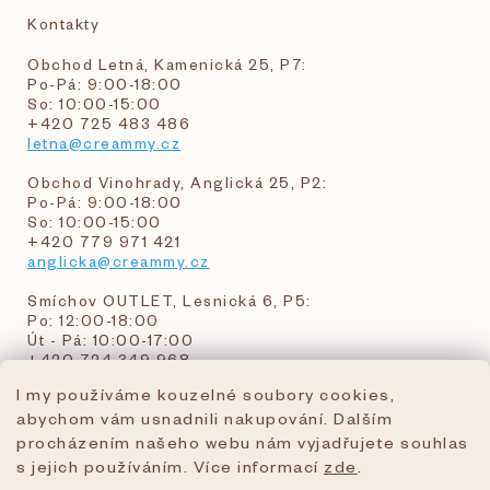
Kontakty
Obchod Letná, Kamenická 25, P7:
Po-Pá: 9:00-18:00
So: 10:00-15:00
+420 725 483 486
letna@creammy.cz
Obchod Vinohrady, Anglická 25, P2:
Po-Pá: 9:00-18:00
So: 10:00-15:00
+420 779 971 421
anglicka@creammy.cz
Smíchov OUTLET, Lesnická 6, P5:
Po: 12:00-18:00
Út - Pá: 10:00-17:00
+420 724 349 968
I my používáme kouzelné soubory cookies,
abychom vám usnadnili nakupování. Dalším
objednavky@creammy.cz
procházením našeho webu nám vyjadřujete souhlas
tel:+420 724 349 968
s jejich používáním. Více informací
zde
.