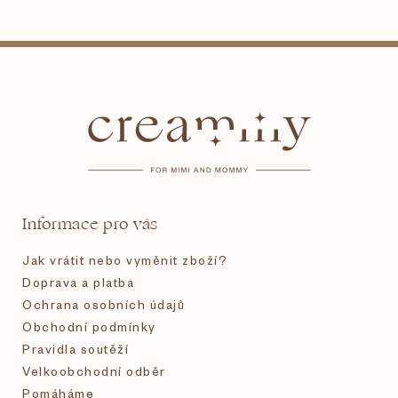
Z
á
p
a
t
Informace pro vás
í
Jak vrátit nebo vyměnit zboží?
Doprava a platba
Ochrana osobních údajů
Obchodní podmínky
Pravidla soutěží
Velkoobchodní odběr
Pomáháme