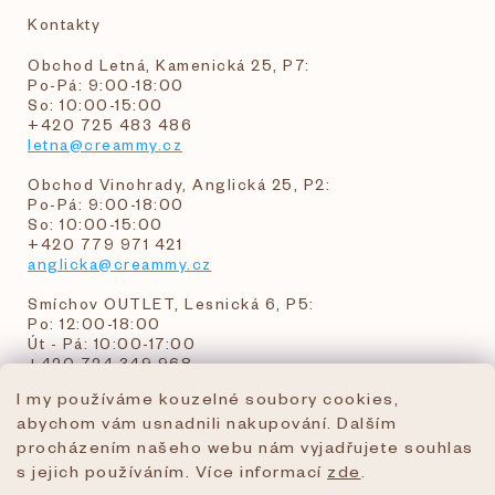
Kontakty
Obchod Letná, Kamenická 25, P7:
Po-Pá: 9:00-18:00
So: 10:00-15:00
+420 725 483 486
letna@creammy.cz
Obchod Vinohrady, Anglická 25, P2:
Po-Pá: 9:00-18:00
So: 10:00-15:00
+420 779 971 421
anglicka@creammy.cz
Smíchov OUTLET, Lesnická 6, P5:
Po: 12:00-18:00
Út - Pá: 10:00-17:00
+420 724 349 968
I my používáme kouzelné soubory cookies,
abychom vám usnadnili nakupování. Dalším
objednavky@creammy.cz
procházením našeho webu nám vyjadřujete souhlas
tel:+420 724 349 968
s jejich používáním. Více informací
zde
.