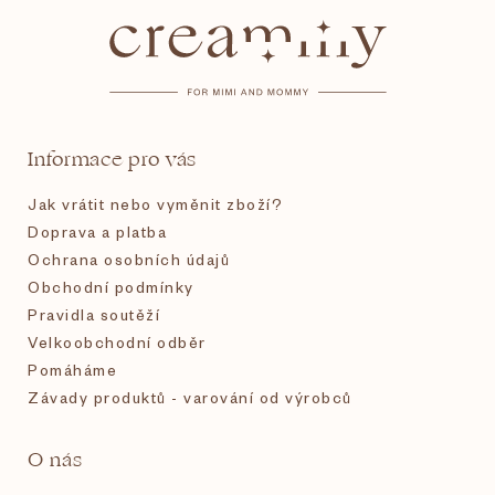
á
p
a
t
Informace pro vás
í
Jak vrátit nebo vyměnit zboží?
Doprava a platba
Ochrana osobních údajů
Obchodní podmínky
Pravidla soutěží
Velkoobchodní odběr
Pomáháme
Závady produktů - varování od výrobců
O nás