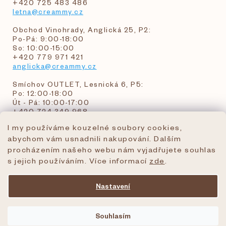
+420 725 483 486
letna@creammy.cz
Obchod Vinohrady, Anglická 25, P2:
Po-Pá: 9:00-18:00
So: 10:00-15:00
+420 779 971 421
anglicka@creammy.cz
Smíchov OUTLET, Lesnická 6, P5:
Po: 12:00-18:00
Út - Pá: 10:00-17:00
+420 724 349 968
I my používáme kouzelné soubory cookies,
abychom vám usnadnili nakupování. Dalším
objednavky@creammy.cz
procházením našeho webu nám vyjadřujete souhlas
tel:+420 724 349 968
s jejich používáním. Více informací
zde
.
Nastavení
Vytvořil Shoptet Premium
Souhlasím
Copyright 2026
creammy.cz
. Všechna práva