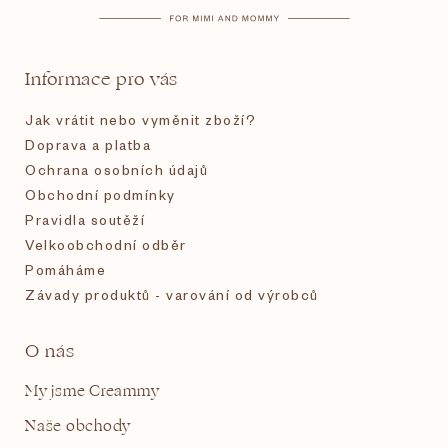
a
t
Informace pro vás
í
Jak vrátit nebo vyměnit zboží?
Doprava a platba
Ochrana osobních údajů
Obchodní podmínky
Pravidla soutěží
Velkoobchodní odběr
Pomáháme
Závady produktů - varování od výrobců
O nás
My jsme Creammy
Naše obchody