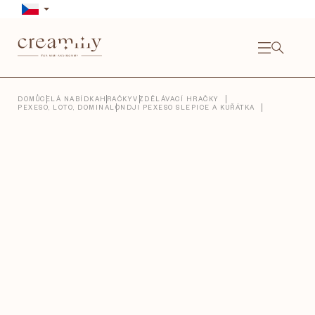
Přejít
na
obsah
NÁKU
KOŠÍ
Close
DOMŮ
CELÁ NABÍDKA
HRAČKY
VZDĚLÁVACÍ HRAČKY
PEXESO, LOTO, DOMINA
LONDJI PEXESO SLEPICE A KUŘÁTKA