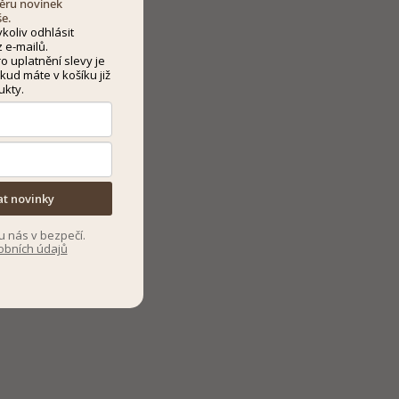
dběru novinek
še.
koliv odhlásit
 e-mailů.
 uplatnění slevy je
kud máte v košíku již
ukty.
at novinky
u nás v bezpečí.
obních údajů