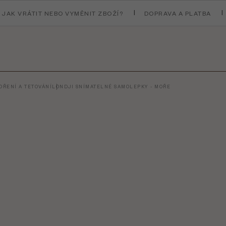
JAK VRÁTIT NEBO VYMĚNIT ZBOŽÍ?
DOPRAVA A PLATBA
ŘENÍ A TETOVÁNÍ
LONDJI SNÍMATELNÉ SAMOLEPKY - MOŘE