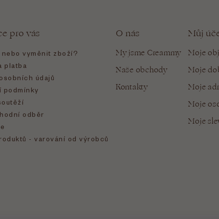
ce pro vás
O nás
Můj úč
My jsme Creammy
Moje ob
t nebo vyměnit zboží?
 platba
Naše obchody
Moje do
osobních údajů
Kontakty
Moje ad
 podmínky
soutěží
Moje oso
hodní odběr
Moje sl
e
roduktů - varování od výrobců