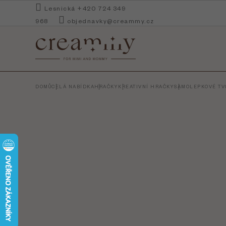
Přejít
Lesnická +420 724 349
na
968
objednavky@creammy.cz
obsah
DOMŮ
CELÁ NABÍDKA
HRAČKY
KREATIVNÍ HRAČKY
SAMOLEPKOVÉ TVO