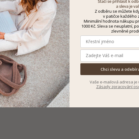
Stačí se přihlásit k o
a sleva je va
Z odběru se můžete kdy
v patičce každého z
Minimální hodnota nákupu pro
1000 Kč. Sleva se neuplatní, po
zlevněné prod
Chci slevu a odebír
Vaše e-mailová adresa je 
Zásady zpracování os