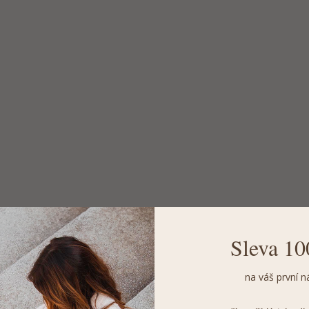
Sleva 10
na váš první n