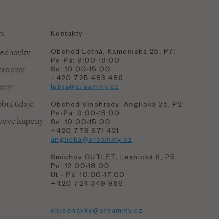
et
Kontakty
Obchod Letná, Kamenická 25, P7:
jednávky
Po-Pá: 9:00-18:00
bropisy
So: 10:00-15:00
+420 725 483 486
resy
letna@creammy.cz
bní údaje
Obchod Vinohrady, Anglická 25, P2:
Po-Pá: 9:00-18:00
evové kupóny
So: 10:00-15:00
+420 779 971 421
anglicka@creammy.cz
Smíchov OUTLET, Lesnická 6, P5:
Po: 12:00-18:00
Út - Pá: 10:00-17:00
+420 724 349 968
objednavky@creammy.cz