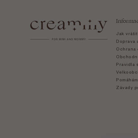
á
Informa
p
Jak vráti
a
Doprava a
Ochrana 
t
Obchodní
Pravidla 
í
Velkoobc
Pomáhám
Závady p