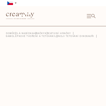
Přejít
na
obsah
NÁKU
KOŠÍ
Close
DOMŮ
CELÁ NABÍDKA
HRAČKY
KREATIVNÍ HRAČKY
SAMOLEPKOVÉ TVOŘENÍ A TETOVÁNÍ
LONDJI TETOVÁNÍ DINOSAUŘI