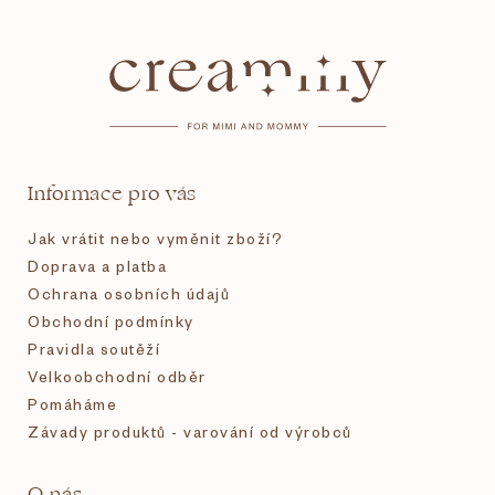
á
p
a
t
Informace pro vás
í
Jak vrátit nebo vyměnit zboží?
Doprava a platba
Ochrana osobních údajů
Obchodní podmínky
Pravidla soutěží
Velkoobchodní odběr
Pomáháme
Závady produktů - varování od výrobců
O nás