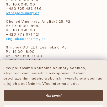
So: 10:00-15:00
+420 725 483 486
letna@creammy.cz
Obchod Vinohrady, Anglická 25, P2:
Po-Pá: 9:00-18:00
So: 10:00-15:00
+420 779 971 421
anglicka@creammy.cz
Smíchov OUTLET, Lesnická 6, P5:
Po: 12:00-18:00
Út - Pá: 10:00-17:00
+420 724 349 968
I my používáme kouzelné soubory cookies,
abychom vám usnadnili nakupování. Dalším
objednavky@creammy.cz
procházením našeho webu nám vyjadřujete souhlas
tel:+420 724 349 968
s jejich používáním. Více informací
zde
.
Nastavení
Vytvořil Shoptet Premium