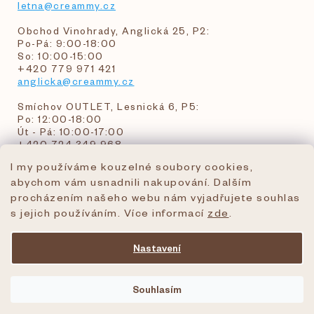
letna@creammy.cz
Obchod Vinohrady, Anglická 25, P2:
Po-Pá: 9:00-18:00
So: 10:00-15:00
+420 779 971 421
anglicka@creammy.cz
Smíchov OUTLET, Lesnická 6, P5:
Po: 12:00-18:00
Út - Pá: 10:00-17:00
+420 724 349 968
I my používáme kouzelné soubory cookies,
abychom vám usnadnili nakupování. Dalším
objednavky@creammy.cz
procházením našeho webu nám vyjadřujete souhlas
tel:+420 724 349 968
s jejich používáním. Více informací
zde
.
Nastavení
Vytvořil Shoptet Premium
Souhlasím
Copyright 2026
creammy.cz
. Všechna práva
vyhrazena.
Upravit nastavení cookies