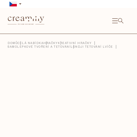
Přejít
na
obsah
NÁKU
KOŠÍ
Close
DOMŮ
CELÁ NABÍDKA
HRAČKY
KREATIVNÍ HRAČKY
SAMOLEPKOVÉ TVOŘENÍ A TETOVÁNÍ
LONDJI TETOVÁNÍ LVÍČE