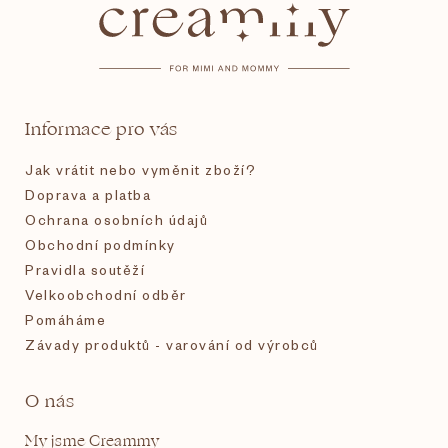
p
a
t
Informace pro vás
í
Jak vrátit nebo vyměnit zboží?
Doprava a platba
Ochrana osobních údajů
Obchodní podmínky
Pravidla soutěží
Velkoobchodní odběr
Pomáháme
Závady produktů - varování od výrobců
O nás
My jsme Creammy