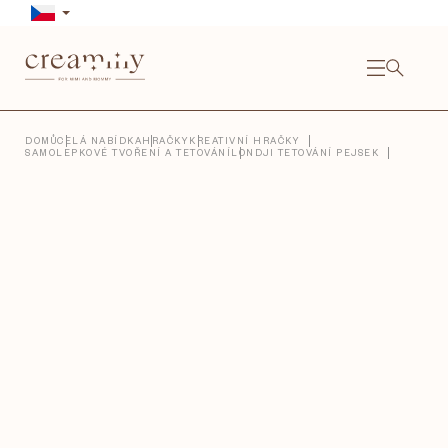
Přejít
na
obsah
NÁKU
KOŠÍ
Close
DOMŮ
CELÁ NABÍDKA
HRAČKY
KREATIVNÍ HRAČKY
SAMOLEPKOVÉ TVOŘENÍ A TETOVÁNÍ
LONDJI TETOVÁNÍ PEJSEK