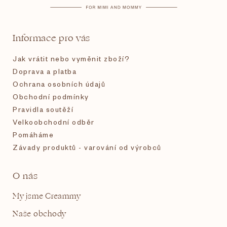
a
t
Informace pro vás
í
Jak vrátit nebo vyměnit zboží?
Doprava a platba
Ochrana osobních údajů
Obchodní podmínky
Pravidla soutěží
Velkoobchodní odběr
Pomáháme
Závady produktů - varování od výrobců
O nás
My jsme Creammy
Naše obchody