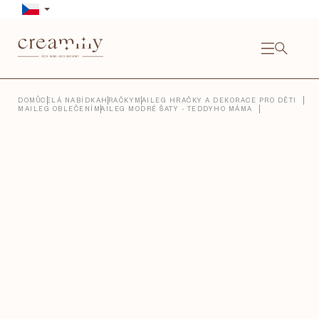
Přejít
na
obsah
NÁKU
KOŠÍ
Close
DOMŮ
CELÁ NABÍDKA
HRAČKY
MAILEG HRAČKY A DEKORACE PRO DĚTI
MAILEG OBLEČENÍ
MAILEG MODRÉ ŠATY - TEDDYHO MÁMA