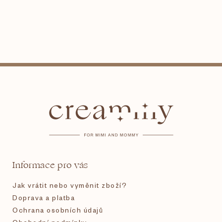
Z
á
p
a
t
Informace pro vás
í
Jak vrátit nebo vyměnit zboží?
Doprava a platba
Ochrana osobních údajů