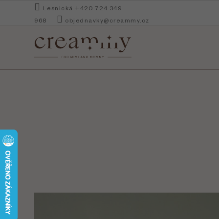
Přejít
Lesnická +420 724 349
na
968
objednavky@creammy.cz
obsah