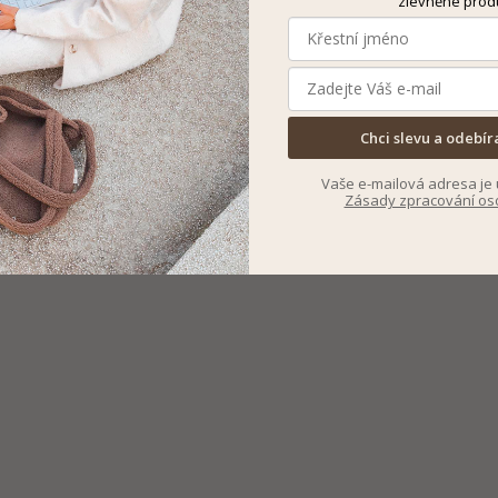
zlevněné prod
Chci slevu a odebír
Vaše e-mailová adresa je 
Zásady zpracování os