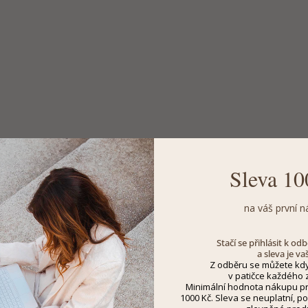
Sleva 10
na váš první n
Stačí se přihlásit k o
a sleva je va
Z odběru se můžete kdy
v patičce každého z
Minimální hodnota nákupu pro
1000 Kč. Sleva se neuplatní, po