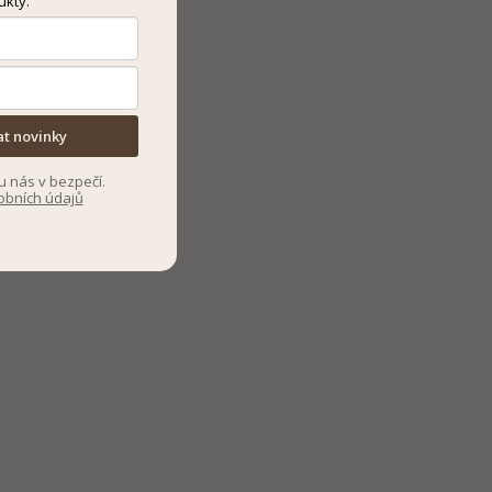
ukty.
at novinky
u nás v bezpečí.
obních údajů