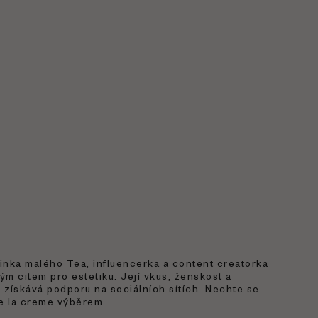
inka malého Tea, influencerka a content creatorka
m citem pro estetiku. Její vkus, ženskost a
si získává podporu na sociálních sítích. Nechte se
de la creme výběrem.