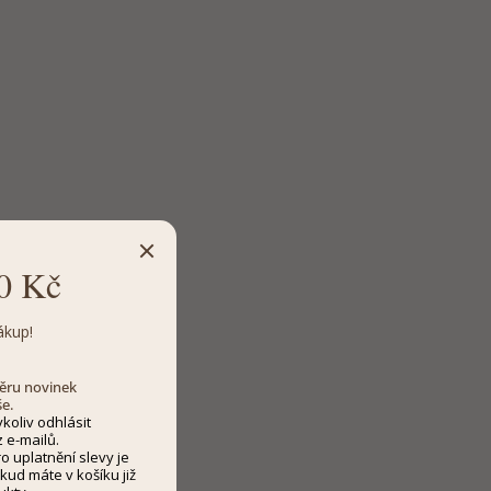
0 Kč
ákup!
dběru novinek
še.
koliv odhlásit
 e-mailů.
 uplatnění slevy je
kud máte v košíku již