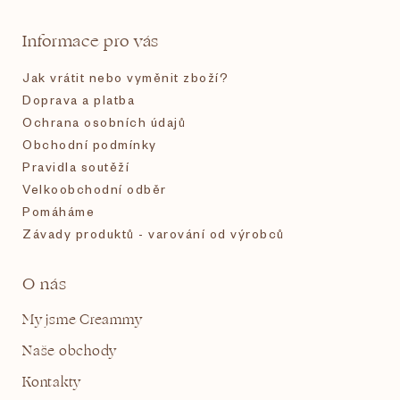
t
Informace pro vás
í
Jak vrátit nebo vyměnit zboží?
Doprava a platba
Ochrana osobních údajů
Obchodní podmínky
Pravidla soutěží
Velkoobchodní odběr
Pomáháme
Závady produktů - varování od výrobců
O nás
My jsme Creammy
Naše obchody
Kontakty