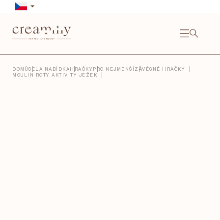
Přejít
na
obsah
NÁKU
KOŠÍ
Close
DOMŮ
CELÁ NABÍDKA
HRAČKY
PRO NEJMENŠÍ
ZÁVĚSNÉ HRAČKY
MOULIN ROTY AKTIVITY JEŽEK