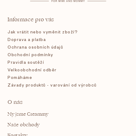
a
t
Informace pro vás
í
Jak vrátit nebo vyměnit zboží?
Doprava a platba
Ochrana osobních údajů
Obchodní podmínky
Pravidla soutěží
Velkoobchodní odběr
Pomáháme
Závady produktů - varování od výrobců
O nás
My jsme Creammy
Naše obchody
Kontakty