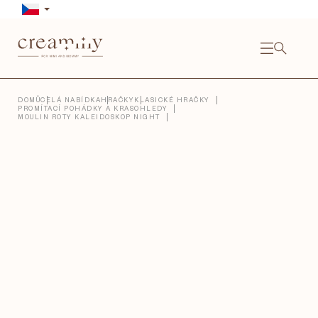
Přejít
na
obsah
NÁKU
KOŠÍ
Close
DOMŮ
CELÁ NABÍDKA
HRAČKY
KLASICKÉ HRAČKY
PROMÍTACÍ POHÁDKY A KRASOHLEDY
MOULIN ROTY KALEIDOSKOP NIGHT