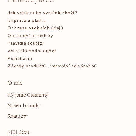
Informace pro vás
í
Jak vrátit nebo vyměnit zboží?
Doprava a platba
Ochrana osobních údajů
Obchodní podmínky
Pravidla soutěží
Velkoobchodní odběr
Pomáháme
Závady produktů - varování od výrobců
O nás
My jsme Creammy
Naše obchody
Kontakty
Můj účet