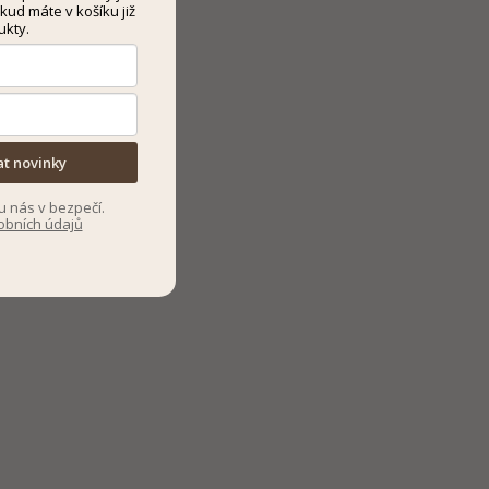
kud máte v košíku již
ukty.
at novinky
u nás v bezpečí.
obních údajů