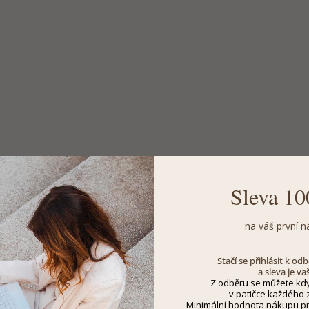
Sleva 10
na váš první n
Stačí se přihlásit k o
a sleva je va
Z odběru se můžete kdy
v patičce každého z
Minimální hodnota nákupu pro