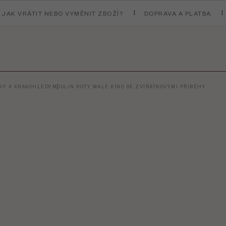
JAK VRÁTIT NEBO VYMĚNIT ZBOŽÍ?
DOPRAVA A PLATBA
KY A KRASOHLEDY
MOULIN ROTY MALÉ KINO SE ZVÍŘÁTKOVÝMI PŘÍBĚHY