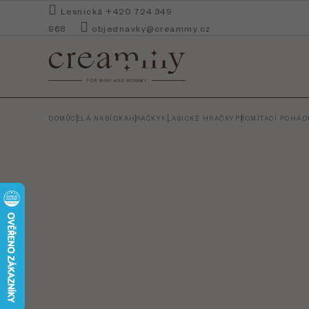
Přejít
Lesnická +420 724 349
na
968
objednavky@creammy.cz
obsah
DOMŮ
CELÁ NABÍDKA
HRAČKY
KLASICKÉ HRAČKY
PROMÍTACÍ POHÁD