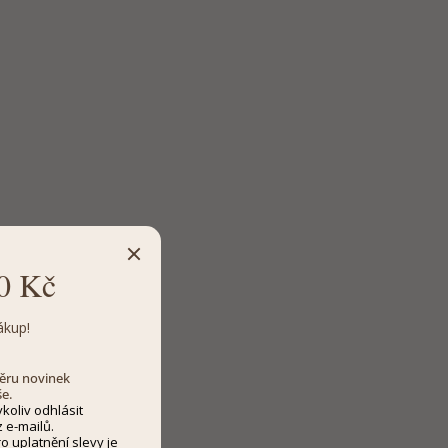
0 Kč
ákup!
dběru novinek
še.
koliv odhlásit
 e-mailů.
 uplatnění slevy je