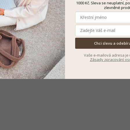
1000 Kč. Sleva se neuplatní, po
zlevněné prod
Chci slevu a odebír
Vaše e-mailová adresa je 
Zásady zpracování os