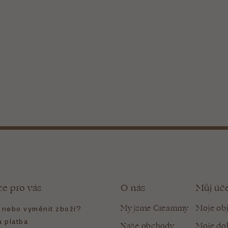
ce pro vás
O nás
Můj úč
My jsme Creammy
Moje ob
t nebo vyměnit zboží?
 platba
Naše obchody
Moje do