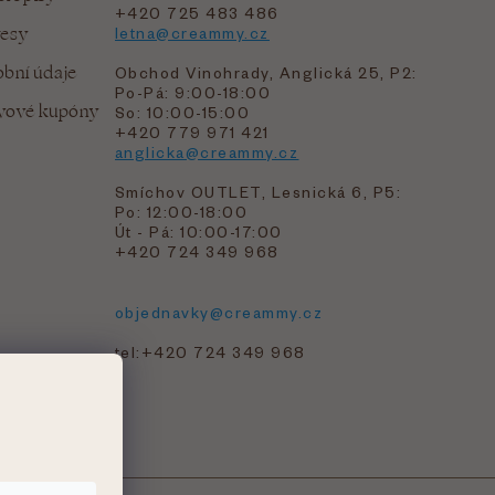
+420 725 483 486
resy
letna@creammy.cz
bní údaje
Obchod Vinohrady, Anglická 25, P2:
Po-Pá: 9:00-18:00
evové kupóny
So: 10:00-15:00
+420 779 971 421
anglicka@creammy.cz
Smíchov OUTLET, Lesnická 6, P5:
Po: 12:00-18:00
Út - Pá: 10:00-17:00
+420 724 349 968
objednavky@creammy.cz
tel:+420 724 349 968