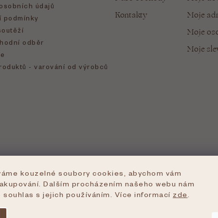
osobních údajů
Kontakty
Moje ad
 podmínky
soutěží
Moje oso
hodní odběr
Moje sl
e
roduktů - varování od výrobců
íváme kouzelné soubory cookies, abychom vám
nakupování. Dalším procházením našeho webu nám
e souhlas s jejich používáním. Více informací
zde
.