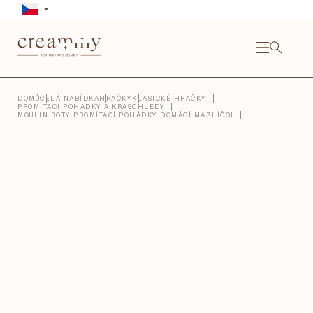
Přejít
na
obsah
NÁKU
KOŠÍ
Close
DOMŮ
CELÁ NABÍDKA
HRAČKY
KLASICKÉ HRAČKY
PROMÍTACÍ POHÁDKY A KRASOHLEDY
MOULIN ROTY PROMÍTACÍ POHÁDKY DOMÁCÍ MAZLÍČCI