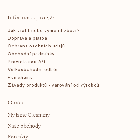
a
t
Informace pro vás
í
Jak vrátit nebo vyměnit zboží?
Doprava a platba
Ochrana osobních údajů
Obchodní podmínky
Pravidla soutěží
Velkoobchodní odběr
Pomáháme
Závady produktů - varování od výrobců
O nás
My jsme Creammy
Naše obchody
Kontakty