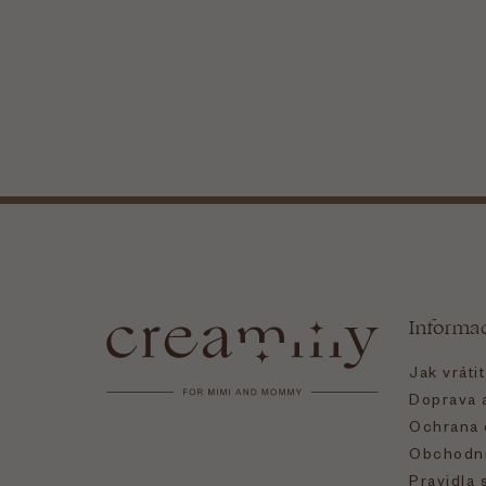
Z
á
Informa
p
Jak vráti
a
Doprava a
Ochrana 
t
Obchodní
Pravidla 