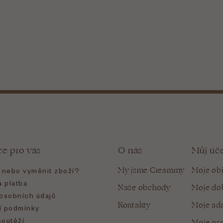
ce pro vás
O nás
Můj úč
My jsme Creammy
Moje ob
t nebo vyměnit zboží?
 platba
Naše obchody
Moje do
osobních údajů
Kontakty
Moje ad
 podmínky
soutěží
Moje oso