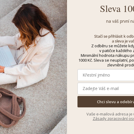
Sleva 10
na váš první n
Stačí se přihlásit k o
a sleva je va
Z odběru se můžete kdy
v patičce každého z
Minimální hodnota nákupu pro
1000 Kč. Sleva se neuplatní, po
zlevněné prod
Chci slevu a odebír
Vaše e-mailová adresa je 
Zásady zpracování os