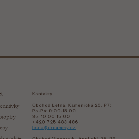
et
Kontakty
Obchod Letná, Kamenická 25, P7:
jednávky
Po-Pá: 9:00-18:00
bropisy
So: 10:00-15:00
+420 725 483 486
resy
letna@creammy.cz
bní údaje
Obchod Vinohrady, Anglická 25, P2: