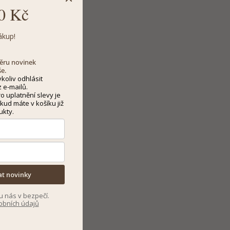
0 Kč
ákup!
dběru novinek
še.
koliv odhlásit
 e-mailů.
 uplatnění slevy je
kud máte v košíku již
ukty.
at novinky
u nás v bezpečí.
obních údajů