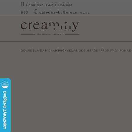
Přejít
Lesnická +420 724 349
na
968
objednavky@creammy.cz
obsah
DOMŮ
CELÁ NABÍDKA
HRAČKY
KLASICKÉ HRAČKY
PROMÍTACÍ POHÁD