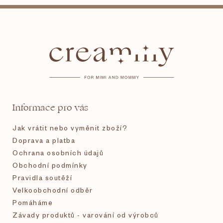
Z
á
p
a
t
Informace pro vás
í
Jak vrátit nebo vyměnit zboží?
Doprava a platba
Ochrana osobních údajů
Obchodní podmínky
Pravidla soutěží
Velkoobchodní odběr
Pomáháme
Závady produktů - varování od výrobců