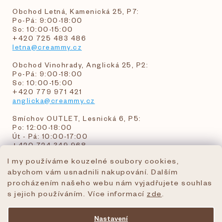
Obchod Letná, Kamenická 25, P7:
Po-Pá: 9:00-18:00
So: 10:00-15:00
+420 725 483 486
letna@creammy.cz
Obchod Vinohrady, Anglická 25, P2:
Po-Pá: 9:00-18:00
So: 10:00-15:00
+420 779 971 421
anglicka@creammy.cz
Smíchov OUTLET, Lesnická 6, P5:
Po: 12:00-18:00
Út - Pá: 10:00-17:00
+420 724 349 968
I my používáme kouzelné soubory cookies,
abychom vám usnadnili nakupování. Dalším
objednavky@creammy.cz
procházením našeho webu nám vyjadřujete souhlas
tel:+420 724 349 968
s jejich používáním. Více informací
zde
.
Nastavení