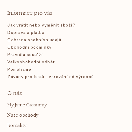
t
Informace pro vás
í
Jak vrátit nebo vyměnit zboží?
Doprava a platba
Ochrana osobních údajů
Obchodní podmínky
Pravidla soutěží
Velkoobchodní odběr
Pomáháme
Závady produktů - varování od výrobců
O nás
My jsme Creammy
Naše obchody
Kontakty