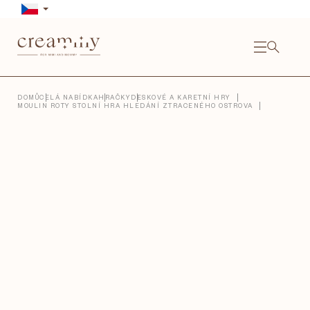
Přejít
na
obsah
NÁKU
KOŠÍ
Close
DOMŮ
CELÁ NABÍDKA
HRAČKY
DESKOVÉ A KARETNÍ HRY
MOULIN ROTY STOLNÍ HRA HLEDÁNÍ ZTRACENÉHO OSTROVA