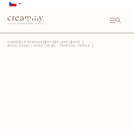
Přejít
na
obsah
NÁKU
KOŠÍ
Close
DOMŮ
CELÁ NABÍDKA
ŽENY
DOPLŇKY
LAHVE
MUUKI DENNÍ LÁHEV 720 ML - TROPICAL PAPAYA