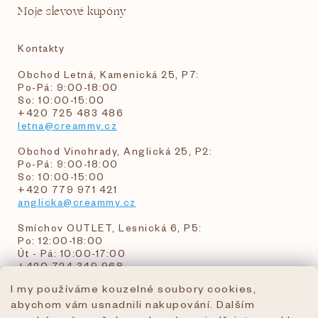
Moje slevové kupóny
Kontakty
Obchod Letná, Kamenická 25, P7:
Po-Pá: 9:00-18:00
So: 10:00-15:00
+420 725 483 486
letna@creammy.cz
Obchod Vinohrady, Anglická 25, P2:
Po-Pá: 9:00-18:00
So: 10:00-15:00
+420 779 971 421
anglicka@creammy.cz
Smíchov OUTLET, Lesnická 6, P5:
Po: 12:00-18:00
Út - Pá: 10:00-17:00
+420 724 349 968
I my používáme kouzelné soubory cookies,
abychom vám usnadnili nakupování. Dalším
objednavky@creammy.cz