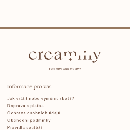
Z
á
p
a
t
Informace pro vás
í
Jak vrátit nebo vyměnit zboží?
Doprava a platba
Ochrana osobních údajů
Obchodní podmínky
Pravidla soutěží