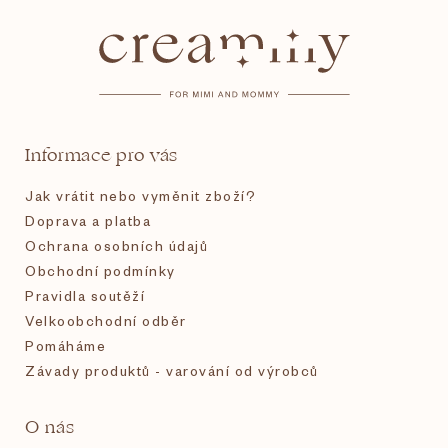
á
p
a
t
Informace pro vás
í
Jak vrátit nebo vyměnit zboží?
Doprava a platba
Ochrana osobních údajů
Obchodní podmínky
Pravidla soutěží
Velkoobchodní odběr
Pomáháme
Závady produktů - varování od výrobců
O nás