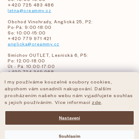
+420 725 483 486
letna@creammy.cz
Obchod Vinohrady, Anglická 25, P2:
Po-Pá: 9:00-18:00
So: 10:00-15:00
+420 779 971 421
anglicka@creammy.cz
Smíchov OUTLET, Lesnická 6, P5:
Po: 12:00-18:00
Út - Pá: 10:00-17:00
+420 724 349 968
I my používáme kouzelné soubory cookies,
abychom vám usnadnili nakupování. Dalším
objednavky@creammy.cz
procházením našeho webu nám vyjadřujete souhlas
tel:+420 724 349 968
s jejich používáním. Více informací
zde
.
Nastavení
Vytvořil Shoptet Premium
Souhlasím
Copyright 2026
creammy.cz
. Všechna práva