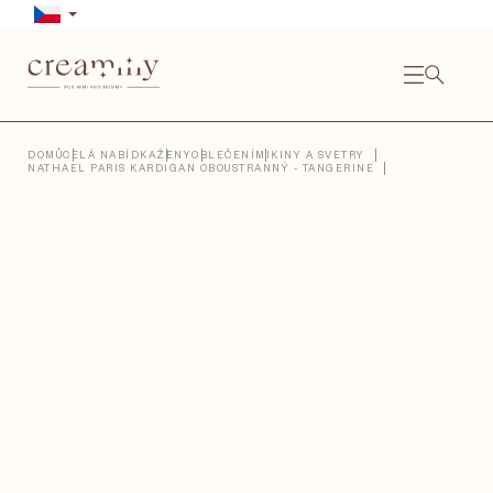
Přejít
na
obsah
NÁKU
KOŠÍ
Close
DOMŮ
CELÁ NABÍDKA
ŽENY
OBLEČENÍ
MIKINY A SVETRY
NATHAEL PARIS KARDIGAN OBOUSTRANNÝ - TANGERINE