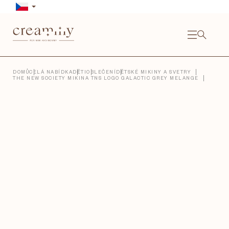
Přejít
na
obsah
NÁKU
KOŠÍ
Close
DOMŮ
CELÁ NABÍDKA
DĚTI
OBLEČENÍ
DĚTSKÉ MIKINY A SVETRY
THE NEW SOCIETY MIKINA TNS LOGO GALACTIC GREY MELANGE