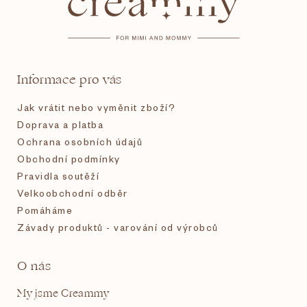
p
a
t
Informace pro vás
í
Jak vrátit nebo vyměnit zboží?
Doprava a platba
Ochrana osobních údajů
Obchodní podmínky
Pravidla soutěží
Velkoobchodní odběr
Pomáháme
Závady produktů - varování od výrobců
O nás
My jsme Creammy