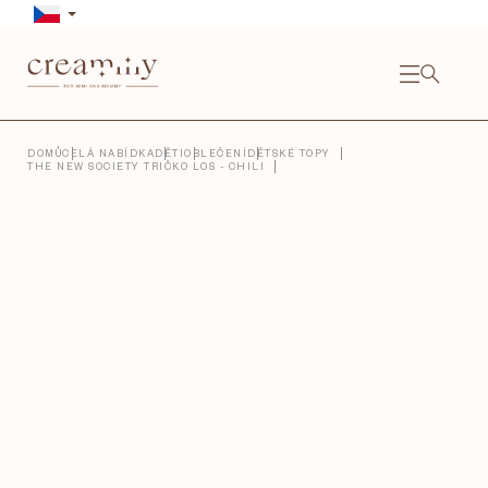
Přejít
na
obsah
NÁKU
KOŠÍ
Close
DOMŮ
CELÁ NABÍDKA
DĚTI
OBLEČENÍ
DĚTSKÉ TOPY
THE NEW SOCIETY TRIČKO LOS - CHILI