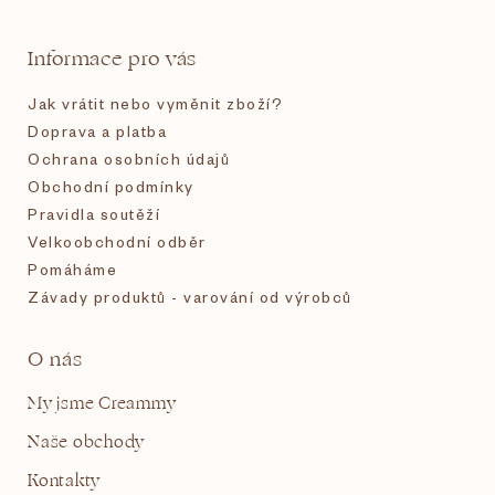
a
t
Informace pro vás
í
Jak vrátit nebo vyměnit zboží?
Doprava a platba
Ochrana osobních údajů
Obchodní podmínky
Pravidla soutěží
Velkoobchodní odběr
Pomáháme
Závady produktů - varování od výrobců
O nás
My jsme Creammy
Naše obchody
Kontakty