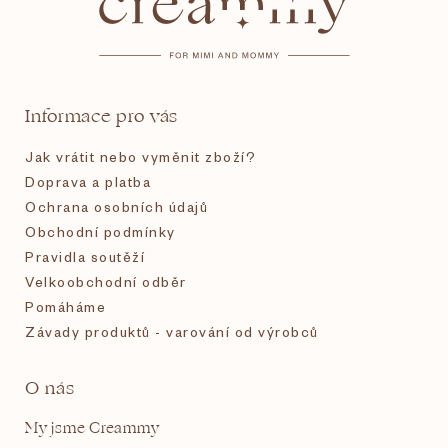
p
a
t
Informace pro vás
í
Jak vrátit nebo vyměnit zboží?
Doprava a platba
Ochrana osobních údajů
Obchodní podmínky
Pravidla soutěží
Velkoobchodní odběr
Pomáháme
Závady produktů - varování od výrobců
O nás
My jsme Creammy