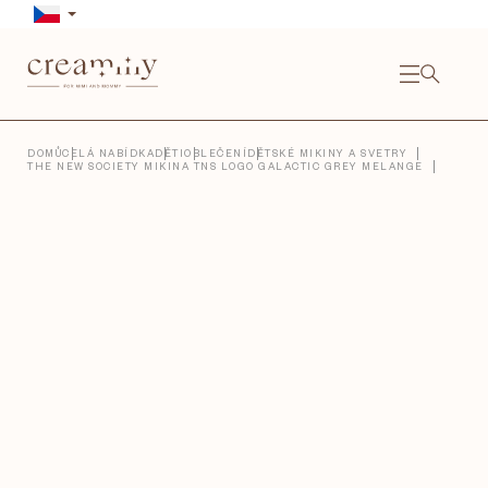
Přejít
na
obsah
NÁKU
KOŠÍ
Close
DOMŮ
CELÁ NABÍDKA
DĚTI
OBLEČENÍ
DĚTSKÉ MIKINY A SVETRY
THE NEW SOCIETY MIKINA TNS LOGO GALACTIC GREY MELANGE