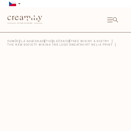
Přejít
na
obsah
NÁKU
KOŠÍ
Close
DOMŮ
CELÁ NABÍDKA
DĚTI
OBLEČENÍ
DĚTSKÉ MIKINY A SVETRY
THE NEW SOCIETY MIKINA TNS LOGO SWEATSHIRT NELIA PRINT