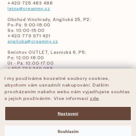
+420 725 483 486
letna@creammy.cz
Obchod Vinohrady, Anglická 25, P2:
Po-Pá: 9:00-18:00
So: 10:00-15:00
+420 779 971 421
anglicka@creammy.cz
Smíchov OUTLET, Lesnická 6, P5:
Po: 12:00-18:00
Út - Pá: 10:00-17:00
+420 724 349 968
I my používáme kouzelné soubory cookies,
abychom vám usnadnili nakupování. Dalším
objednavky@creammy.cz
procházením našeho webu nám vyjadřujete souhlas
tel:+420 724 349 968
s jejich používáním. Více informací
zde
.
Nastavení
Vytvořil Shoptet Premium
Souhlasím
Copyright 2026
creammy.cz
. Všechna práva