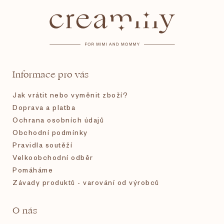
á
p
a
t
Informace pro vás
í
Jak vrátit nebo vyměnit zboží?
Doprava a platba
Ochrana osobních údajů
Obchodní podmínky
Pravidla soutěží
Velkoobchodní odběr
Pomáháme
Závady produktů - varování od výrobců
O nás