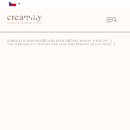
Přejít
na
obsah
NÁKU
KOŠÍ
Close
DOMŮ
CELÁ NABÍDKA
DĚTI
OBLEČENÍ
DĚTSKÉ MIKINY A SVETRY
THE NEW SOCIETY MIKINA TNS LOGO SWEATSHIRT NELIA PRINT