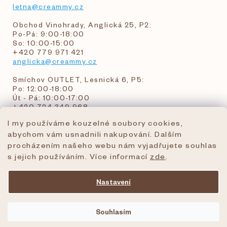
letna@creammy.cz
Obchod Vinohrady, Anglická 25, P2:
Po-Pá: 9:00-18:00
So: 10:00-15:00
+420 779 971 421
anglicka@creammy.cz
Smíchov OUTLET, Lesnická 6, P5:
Po: 12:00-18:00
Út - Pá: 10:00-17:00
+420 724 349 968
I my používáme kouzelné soubory cookies,
abychom vám usnadnili nakupování. Dalším
objednavky@creammy.cz
procházením našeho webu nám vyjadřujete souhlas
tel:+420 724 349 968
s jejich používáním. Více informací
zde
.
Nastavení
Vytvořil Shoptet Premium
Souhlasím
Copyright 2026
creammy.cz
. Všechna práva
vyhrazena.
Upravit nastavení cookies