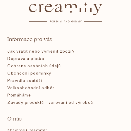
p
a
t
Informace pro vás
í
Jak vrátit nebo vyměnit zboží?
Doprava a platba
Ochrana osobních údajů
Obchodní podmínky
Pravidla soutěží
Velkoobchodní odběr
Pomáháme
Závady produktů - varování od výrobců
O nás
My jsme Creammy