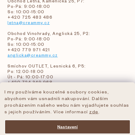
Obchod Letná, Kamenická 25, P7:
Po-Pá: 9:00-18:00
So: 10:00-15:00
+420 725 483 486
letna@creammy.cz
Obchod Vinohrady, Anglická 25, P2:
Po-Pá: 9:00-18:00
So: 10:00-15:00
+420 779 971 421
anglicka@creammy.cz
Smíchov OUTLET, Lesnická 6, P5:
Po: 12:00-18:00
Út - Pá: 10:00-17:00
+420 724 349 968
I my používáme kouzelné soubory cookies,
abychom vám usnadnili nakupování. Dalším
objednavky@creammy.cz
procházením našeho webu nám vyjadřujete souhlas
tel:+420 724 349 968
s jejich používáním. Více informací
zde
.
Nastavení