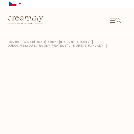
Přejít
na
obsah
NÁKU
KOŠÍ
Close
DOMŮ
CELÁ NABÍDKA
HRAČKY
KREATIVNÍ HRAČKY
DJECO ME&YOU NÁRAMKY PŘÁTELSTVÍ MOŘSKÉ POKLADY