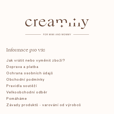
Z
á
p
a
t
Informace pro vás
í
Jak vrátit nebo vyměnit zboží?
Doprava a platba
Ochrana osobních údajů
Obchodní podmínky
Pravidla soutěží
Velkoobchodní odběr
Pomáháme
Závady produktů - varování od výrobců